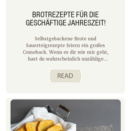
BROTREZEPTE FÜR DIE
GESCHÄFTIGE JAHRESZEIT!
Selbstgebackene Brote und
Sauerteigrezepte feiern ein großes
Comeback. Wenn es dir wie mir geht,
hast du wahrscheinlich unzählige
Videos gesehen oder Blogs von Leuten
gelesen, die teilen, wie einfach es ist,
Brot von Grund auf neu zu backen.