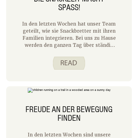
SPASS!
In den letzten Wochen hat unser Team
geteilt, wie sie Snackbretter mit ihren
Familien integrieren. Bei uns zu Hause
werden den ganzen Tag über ständig
Snacks aus dem Kühlschrank und der
Speisekammer geholt. Wenn meine
Erstklässlerin nach der Schule
hereinkommt, ist sie unappetitlich!
Ein Snackbrett mit einer Mischung aus
ihren Lieblingssnacks und gesunden
Optionen hilft ihr, bis zum Abendessen
über die Runden zu kommen.
FREUDE AN DER BEWEGUNG
FINDEN
In den letzten Wochen sind unsere