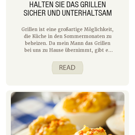
HALTEN SIE DAS GRILLEN
SICHER UND UNTERHALTSAM
Grillen ist eine großartige Möglichkeit,
die Küche in den Sommermonaten zu
beheizen. Da mein Mann das Grillen
bei uns zu Hause übernimmt, gibt es
mir auch eine kleine Pause vom
Kochen! Wir haben mehrere Nachbarn,
die das ganze Jahr über gerne grillen.
Mein Mann hingegen ist ein
Wettergriller. Er wartet lieber, bis das
Wetter schön genug ist, um bequem
draußen Zeit zu verbringen. Sobald der
Sommer in vollem Gange ist und die
Temperaturen steigen, ertappe ich
mich dabei, wie ich ihn regelmäßig an
einige wichtige
Lebensmittelsicherheitsmaßnahmen