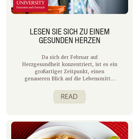
LESEN SIE SICH ZU EINEM
GESUNDEN HERZEN
Da sich der Februar auf
Herzgesundheit konzentriert, ist es ein
großartiger Zeitpunkt, einen
genaueren Blick auf die Lebensmittel
zu werfen, die wir mögen, und wie sie
unsere persönlichen Gesundheitsziele
unterstützen. Wie Justine letzte Woche
erzählte, spielen die Entscheidungen,
die wir jeden Tag treffen, eine
wichtige Rolle bei der Pflege unseres
Körpers und Herzens.