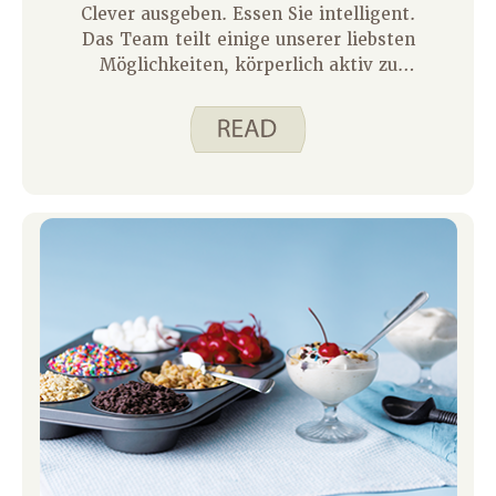
Clever ausgeben. Essen Sie intelligent.
Das Team teilt einige unserer liebsten
Möglichkeiten, körperlich aktiv zu
bleiben. Eines meiner Ziele als
Elternteil ist es, meinen Kindern zu
helfen, eine Liebe zur Bewegung zu
entwickeln – etwas, das Spaß macht,
nicht erzwungen. Wie Justine im
Familienblog der letzten Woche erzählt
hat, ist es entscheidend, Aktivitäten zu
finden, die den Körper in Bewegung
bringen und Freude bereiten, um
motiviert zu bleiben.