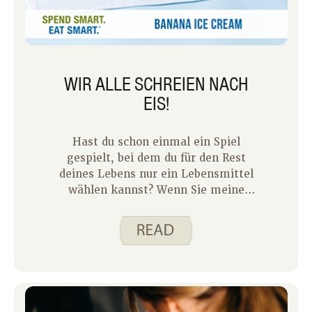
WIR ALLE SCHREIEN NACH
EIS!
Hast du schon einmal ein Spiel
gespielt, bei dem du für den Rest
deines Lebens nur ein Lebensmittel
wählen kannst? Wenn Sie meine
älteste Tochter fragen würden, was ihr
Lieblingsessen wäre, könnte ich
garantieren, dass ihre Antwort Eis sein
würde! Jede Woche, wenn ich eine
Einkaufsliste zusammenstelle, ist Eis
einer der ersten (und einzigen!) Dinge,
die meine Tochter einfügt.