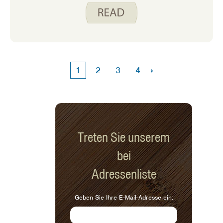
die Zeit oder die Energie. Slow Cooker
Rezepte und One-Pot Gerichte stehen
mindestens 2-3 Mal pro Woche auf
meinem Speiseplan. Jedes Rezept, das
nur minimales Kochen und minimales
Aufräumen erfordert, ist ein Gewinn!
›
1
2
3
4
Treten Sie unserem
bei
Adressenliste
Geben Sie Ihre E-Mail-Adresse ein: