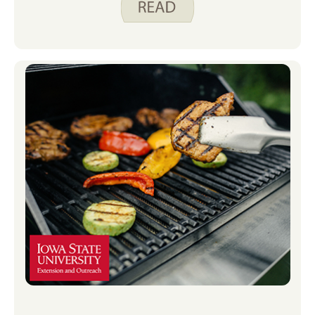
essen können, bis diesen Sommer! Bei
all diesen geplanten und unerwarteten
Spieltreffen versuche ich, viele Snacks
und Getränke griffbereit zu haben,
damit niemand hungrig das Haus
verlässt.