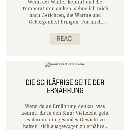
Wenn der Winter kommt und die
Temperaturen sinken, sehne ich mich
nach Gerichten, die Wärme und
Geborgenheit bringen. Für mich
bedeutet das heiße Suppen und
Eintöpfe in einer Schüssel, um die ich
meine Hände umwickeln kann. Aber
bis Januar ist meine Familie bereit für
etwas anderes. Thai-Hähnchen-Curry
ist bei mir zu Hause eine großartige
Alternative zur Suppe. Ich bekomme
immer noch dieses warme, tröstliche
DIE SCHLÄFRIGE SEITE DER
Essen in einer Schüssel, und doch
ERNÄHRUNG
unterscheidet es sich genug von
traditioneller Suppe, um alle in meiner
Familie glücklich zu machen.
Wenn du an Ernährung denkst, was
kommt dir in den Sinn? Vielleicht geht
es darum, ein gesundes Gewicht zu
halten, sich ausgewogen zu ernähren