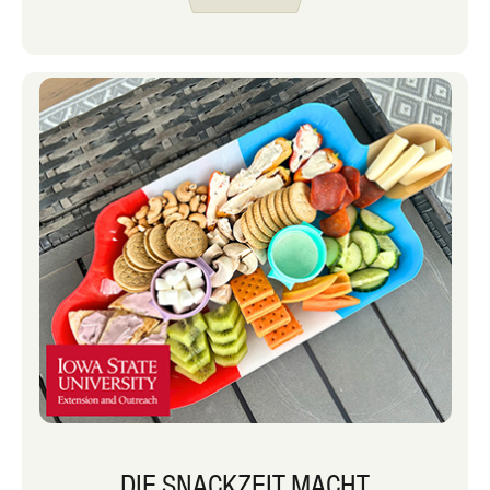
ihre Lieblingssnacks geteilt, die auch
als Mahlzeiten dienen können. Jede
Mahlzeit, die schnell, sättigend und
wenig Aufwand ist, um uns mehr Zeit
draußen zu ermöglichen, ist ein
Gewinn!
DIE SNACKZEIT MACHT