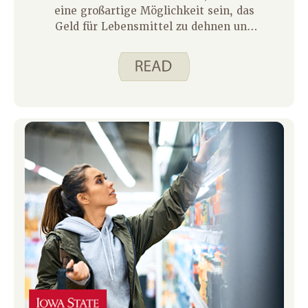
eine großartige Möglichkeit sein, das
Geld für Lebensmittel zu dehnen und
Mahlzeiten zu planen. Gegenstände im
Gefrierschrank zu haben, ermöglicht
mir eine Vielzahl von Möglichkeiten,
meine Familie zu ernähren.
Tiefkühlkost geben mir die Flexibilität,
meinen Ernährungsplan nach Bedarf
anzupassen, ohne mir Sorgen um
Lebensmittelverschwendung machen
zu müssen.