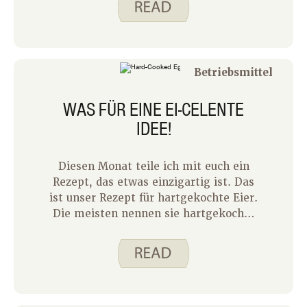
damit verbringen, ein Essen
zuzubereiten. Snacks in ein Abendessen
zu verwandeln, ermöglicht es Ihnen,
mit minimalem Aufwand eine
Betriebsmittel
schmackhafte und nahrhafte Mahlzeit
zu genießen.
WAS FÜR EINE EI-CELENTE
IDEE!
Diesen Monat teile ich mit euch ein
Rezept, das etwas einzigartig ist. Das
ist unser Rezept für hartgekochte Eier.
Die meisten nennen sie hartgekochte
Eier, aber als ich anfing, mit Spend
Smart zu arbeiten. Essen Sie
intelligent. Ich habe von diesem
Rezept gelernt und dass Eier nicht
hartgekocht werden sollten. Um Eier