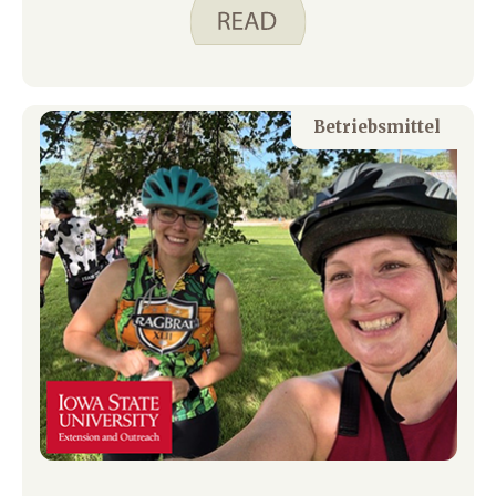
nachzuvollziehen, weil sie eine
körperliche Aktivitätsexpertin ist.
Schauen Sie sich unsere Videos zur
körperlichen Aktivität an. Clever
ausgeben. Essen Sie intelligent.
Betriebsmittel
Website als Beweis. Ich bin kein Profi
darin, aktiv zu sein, aber ich versuche,
meinen Körper an den meisten Tagen
der Woche zu bewegen. Für mich ist
Aktivität wichtig, weil es mir mehr
Energie gibt, meine Stimmung
verbessert und mir hilft, nachts besser
zu schlafen. Ein Teil meiner aktiven
Zeit verbringe ich allein, aber ich
genieße es auch, mit meinen Kindern
aktiv zu sein. Mir ist aufgefallen, dass
sie dieselben Vorteile durch Aktivität
haben wie ich. Im Folgenden finden Sie
einige Tipps, die ich im Laufe der
Jahre, in denen wir gemeinsam aktiv