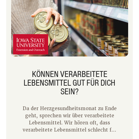
Städten. Erfahren Sie mehr unter
ragbrai.com. Ich mag, dass es kein
Rennen ist und alle Altersgruppen und
Fähigkeiten teilnehmen. Letztes Jahr
hatten wir viel Spaß und planen, dieses
Jahr noch einen weiteren Tag zu
fahren. Zur Vorbereitung werde ich
etwas Zeit auf meinem Fahrrad auf
lokalen Trails verbringen.
KÖNNEN VERARBEITETE
LEBENSMITTEL GUT FÜR DICH
SEIN?
Da der Herzgesundheitsmonat zu Ende
geht, sprechen wir über verarbeitete
Lebensmittel. Wir hören oft, dass
verarbeitete Lebensmittel schlecht für
uns sind. Gibt es also Vorteile von