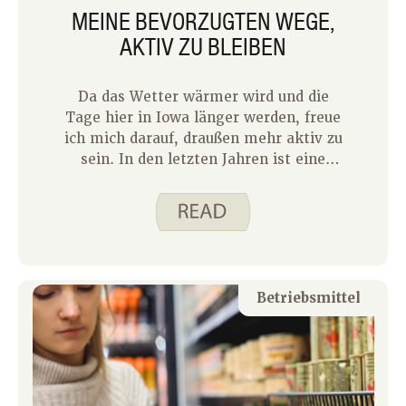
MEINE BEVORZUGTEN WEGE,
waren, gelernt habe.
AKTIV ZU BLEIBEN
Da das Wetter wärmer wird und die
Tage hier in Iowa länger werden, freue
ich mich darauf, draußen mehr aktiv zu
sein. In den letzten Jahren ist eine
meiner liebsten Möglichkeiten,
draußen aktiv zu sein, Fahrradtouren
zu machen. Letztes Jahr bin ich zum
ersten Mal einen Tag RAGBRAI
gefahren. Ich fuhr mit meinem
Kollegen und Spend Smart-Kollegen.
Betriebsmittel
Essen Sie intelligent. Bloggerin Justine
Hoover. Falls du noch nie von RAGBRAI
gehört hast: Es ist eine einwöchige
Fahrradtour durch Iowa mit
Übernachtungsstopps in verschiedenen