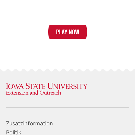
food groups and
try to get your
best time.
PLAY NOW
Zusatzinformation
Politik