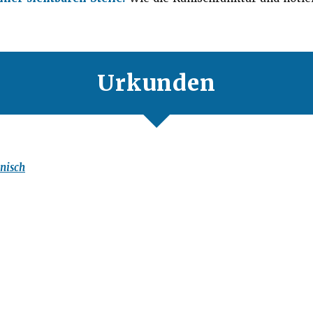
Urkunden
nisch