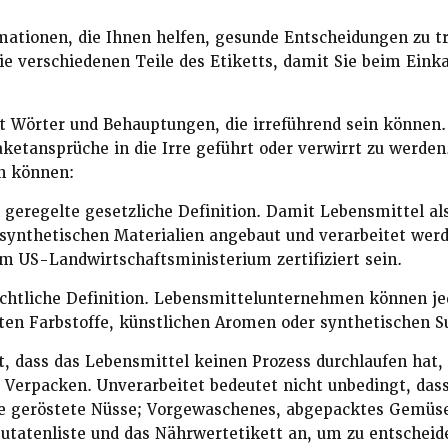
mationen, die Ihnen helfen, gesunde Entscheidungen zu t
die verschiedenen Teile des Etiketts, damit Sie beim Ein
 Wörter und Behauptungen, die irreführend sein können. 
etansprüche in die Irre geführt oder verwirrt zu werden.
n können:
 geregelte gesetzliche Definition. Damit Lebensmittel a
ynthetischen Materialien angebaut und verarbeitet wer
om US-Landwirtschaftsministerium zertifiziert sein.
echtliche Definition. Lebensmittelunternehmen können jed
ten Farbstoffe, künstlichen Aromen oder synthetischen S
t, dass das Lebensmittel keinen Prozess durchlaufen hat,
r Verpacken. Unverarbeitet bedeutet nicht unbedingt, das
wie geröstete Nüsse; Vorgewaschenes, abgepacktes Gemüs
utatenliste und das Nährwertetikett an, um zu entscheide