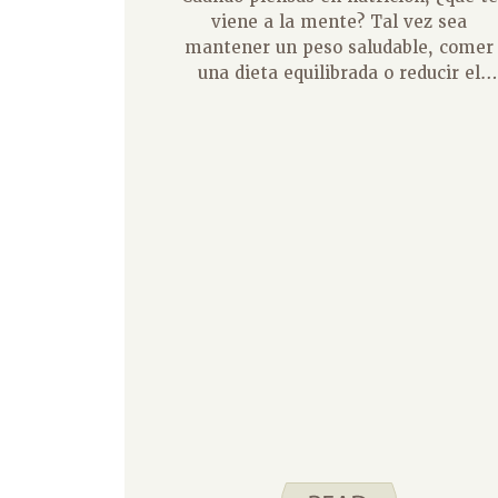
viene a la mente? Tal vez sea
mantener un peso saludable, comer
una dieta equilibrada o reducir el
riesgo de enfermedades y dolencias.
Pero, ¿alguna vez ha considerado
cómo sus elecciones de alimentos
podrían afectar su sueño?