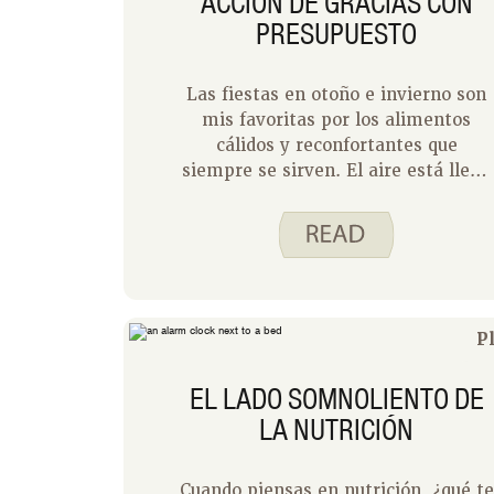
ACCIÓN DE GRACIAS CON
PRESUPUESTO
Las fiestas en otoño e invierno son
mis favoritas por los alimentos
cálidos y reconfortantes que
siempre se sirven. El aire está lleno
de especias y hierbas, y del dulce
aroma de una o dos tartas.
P
EL LADO SOMNOLIENTO DE
LA NUTRICIÓN
Cuando piensas en nutrición, ¿qué te