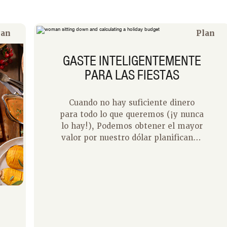
lan
Plan
GASTE INTELIGENTEMENTE
PARA LAS FIESTAS
Cuando no hay suficiente dinero
para todo lo que queremos (¡y nunca
lo hay!), Podemos obtener el mayor
valor por nuestro dólar planificando
cuidadosamente cómo usaremos el
dinero que tenemos. A medida que
se acerca la temporada navideña, es
un buen momento para pensar en
cómo serán sus gastos para evitar
comenzar el nuevo año con estrés
financiero.