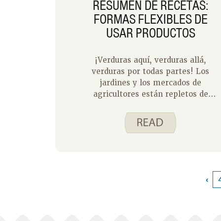
RESUMEN DE RECETAS:
FORMAS FLEXIBLES DE
USAR PRODUCTOS
¡Verduras aquí, verduras allá,
verduras por todas partes! Los
jardines y los mercados de
agricultores están repletos de
productos. Es posible que tenga
algunas formas probadas y
verdaderas en las que le gusta usar
las verduras de verano. Si está
buscando algunas ideas nuevas, aquí
hay un resumen de algunas de
nuestras recetas que permiten
‹
flexibilidad en las verduras que se
utilizan.