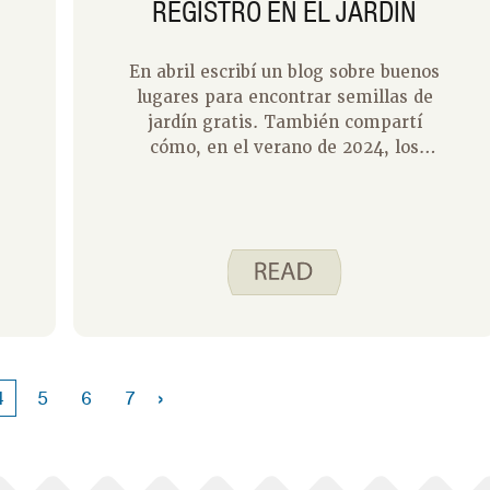
REGISTRO EN EL JARDÍN
En abril escribí un blog sobre buenos
lugares para encontrar semillas de
jardín gratis. También compartí
cómo, en el verano de 2024, los
ciervos se comieron todo lo que
había en nuestro jardín, excepto las
caléndulas y los calabacines. Este
año, hicimos algunos cambios en
nuestro jardín y nos sentimos
exitosos. Usamos un spray
repelente de ciervos alrededor del
exterior de nuestro jardín, y
colocamos pelo de perro dentro y
›
4
5
6
7
alrededor de nuestro jardín.