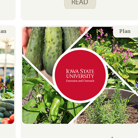
es un alimento básico de la
despensa en mi casa. Casi siempre
tengo uno a mano. Con tres niños
ocupados, necesito poder crear una
lan
Plan
comida rápida en los días en que
nuestra agenda está llena. Los
frijoles negros enlatados me
permiten hacer eso. Aquí hay tres
Spend Smart. Come
inteligentemente. Recetas de platos
principales que usan frijoles negros
enlatados para la proteína.