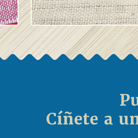
Pu
Cíñete a u