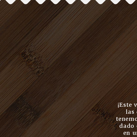
¡Este 
las
tenemo
dado 
en u