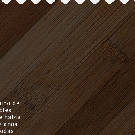
ntro de
bles
e había
7 años
todas