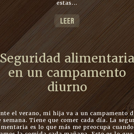
estas...
LEER
Seguridad alimentari
en un campamento
diurno
nte el verano, mi hija va a un campamento d
e semana. Tiene que comer cada día. La segu
imentaria es lo que más me preocupa cuando
amos la comida cada mañana. Esto es lo que