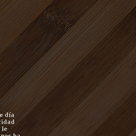
a
e día
ridad
 le
 nos ha