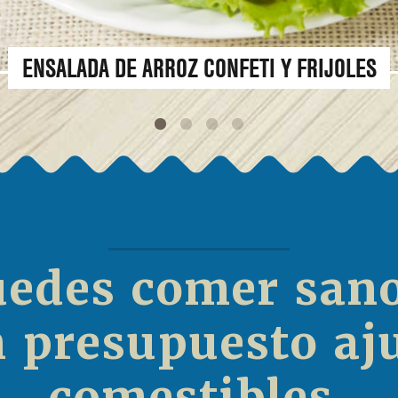
BRÓCOLI ASADO
1
2
3
4
edes comer san
n presupuesto aj
comestibles.