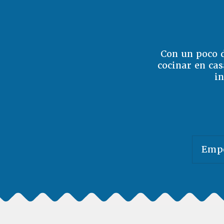
Con un poco d
cocinar en ca
in
Empe