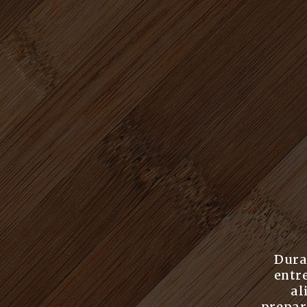
Dura
entr
al
prepar