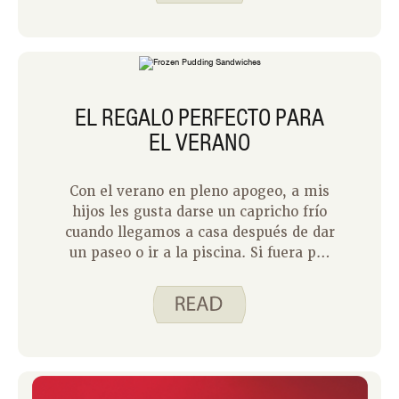
fiestas para amigos y familiares, ¡así
que ahora me considero un consumidor
experimentado de todos los postres!
EL REGALO PERFECTO PARA
EL VERANO
Con el verano en pleno apogeo, a mis
hijos les gusta darse un capricho frío
cuando llegamos a casa después de dar
un paseo o ir a la piscina. Si fuera por
mi hija mayor, que tiene 5 años, le
encantaría comer paletas heladas o
conos de helado todos los días. Como
compromiso, hacemos sándwiches de
pudín congelados para guardar en el
congelador cuando queremos una
golosina congelada. La combinación de