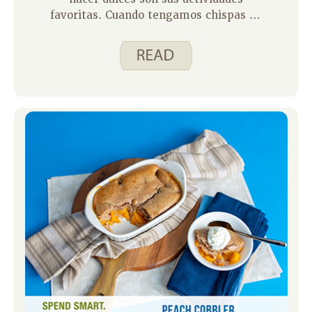
favoritas. Cuando tengamos chispas de
chocolate, ¡es un hecho que ella las
derretirá y mojará cualquier fruta que
tengamos en ellas! También le gusta
usar chispas de chocolate en Energy
Bites y en Frozen Yogurt Bark. Sí, su
amor por el chocolate lo heredó de su
madre
. Con los cálidos días de
verano aquí, también le gusta hacer
paletas heladas de plátano y bayas
para un regalo fresco. Esta es una
receta simple que puede hacer ella
sola. Le permite practicar la lectura de
una receta, las habilidades seguras con
el cuchillo y la medición de
ingredientes. ¡Puedes ver a Paige hacer
estos en nuestro video Cómo hacer
paletas heladas de plátano y bayas y
luego hacerlas tú mismo para un