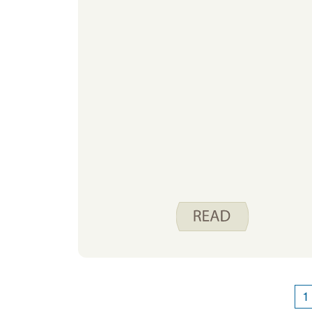
nuestras ideas favoritas para
convertir aperitivos en comidas con
la menor cantidad posible de cocina.
1