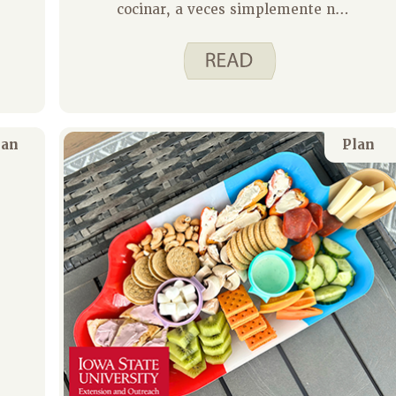
cocinar, a veces simplemente no
quieres pasar tiempo en la cocina
preparando una comida. Convertir
los tentempiés en cena te permite
tener una comida sabrosa y
nutritiva con un esfuerzo mínimo.
lan
Plan