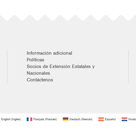
saludables le ayuda a aguantar hasta
la cena.
Información adicional
Políticas
Socios de Extensión Estatales y
Nacionales
Contáctenos
English
(
Inglés
)
Français
(
Francés
)
Deutsch
(
Alemán
)
Español
Hrvat