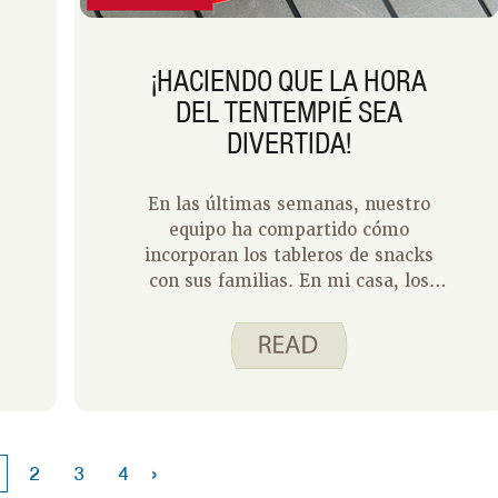
¡HACIENDO QUE LA HORA
DEL TENTEMPIÉ SEA
DIVERTIDA!
En las últimas semanas, nuestro
equipo ha compartido cómo
incorporan los tableros de snacks
con sus familias. En mi casa, los
aperitivos están constantemente
cogiendo de la nevera y la despensa
durante todo el día. Cuando mi niña
de primero entra por la puerta
después del colegio, ¡está
hambrienta! Tener un tablero de
snacks preparado con una mezcla de
›
2
3
4
sus snacks favoritos y opciones