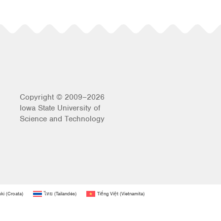
Copyright © 2009–2026
Iowa State University of
Science and Technology
ski
(
Croata
)
ไทย
(
Tailandés
)
Tiếng Việt
(
Vietnamita
)