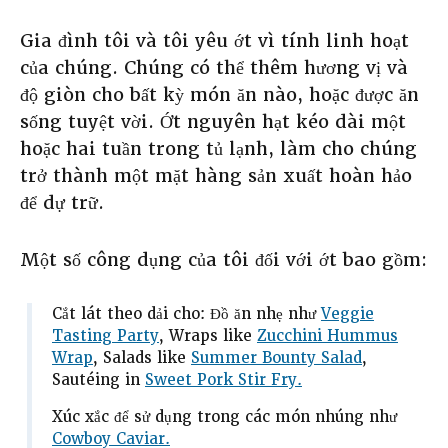
Gia đình tôi và tôi yêu ớt vì tính linh hoạt
của chúng. Chúng có thể thêm hương vị và
độ giòn cho bất kỳ món ăn nào, hoặc được ăn
sống tuyệt vời. Ớt nguyên hạt kéo dài một
hoặc hai tuần trong tủ lạnh, làm cho chúng
trở thành một mặt hàng sản xuất hoàn hảo
để dự trữ.
Một số công dụng của tôi đối với ớt bao gồm:
Cắt lát theo dải cho: Đồ ăn nhẹ như
Veggie
Tasting Party
, Wraps like
Zucchini Hummus
Wrap
, Salads like
Summer Bounty Salad
,
Sautéing in
Sweet Pork Stir Fry.
Xúc xắc để sử dụng trong các món nhúng như
Cowboy Caviar.