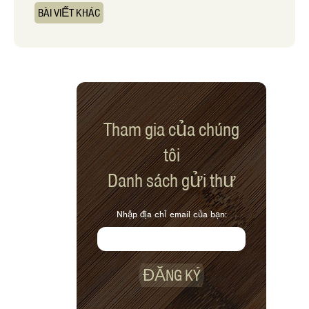
BÀI VIẾT KHÁC
Tham gia của chúng
tôi
Danh sách gửi thư
Nhập địa chỉ email của bạn:
ĐĂNG KÝ