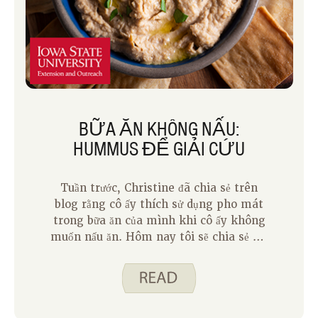
BỮA ĂN KHÔNG NẤU:
HUMMUS ĐỂ GIẢI CỨU
Tuần trước, Christine đã chia sẻ trên
blog rằng cô ấy thích sử dụng pho mát
trong bữa ăn của mình khi cô ấy không
muốn nấu ăn. Hôm nay tôi sẽ chia sẻ với
bạn một ý tưởng khác để biến một món
ăn nhẹ thành một bữa ăn. Hummus là
một hit trong nhà của chúng tôi.
Hummus được làm từ đậu garbanzo, còn