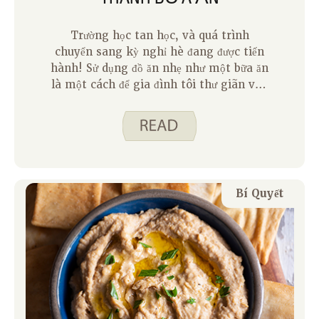
Trường học tan học, và quá trình
chuyển sang kỳ nghỉ hè đang được tiến
hành! Sử dụng đồ ăn nhẹ như một bữa ăn
là một cách để gia đình tôi thư giãn vào
mùa hè. Trong vài tuần qua, nhóm của
chúng tôi đã chia sẻ các món ăn nhẹ yêu
thích của họ có thể tăng gấp đôi bữa ăn.
Bất kỳ bữa ăn nào nhanh chóng, no và ít
nỗ lực để cho phép chúng ta có nhiều
thời gian bên ngoài hơn là một chiến
Bí Quyết
thắng!