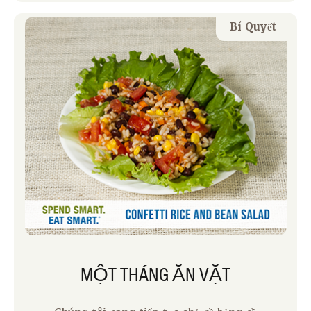
được gọi là đậu gà. Đậu Garbanzo là một
nguồn cung cấp chất xơ và protein dồi
Bí Quyết
dào, hai chất dinh dưỡng quan trọng cần
đưa vào bữa ăn.
MỘT THÁNG ĂN VẶT