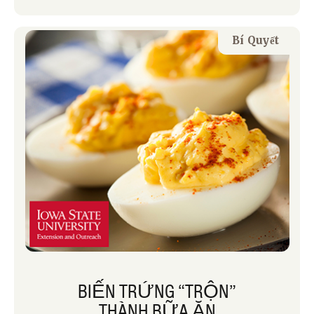
và pho mát Thụy Sĩ trong tủ lạnh để
chúng tôi có thể cắt chúng cho bữa ăn
Bí Quyết
khi chúng tôi không muốn nấu ăn hoặc
khi chúng tôi sắp hết thời gian.
BIẾN TRỨNG “TRỘN”
THÀNH BỮA ĂN