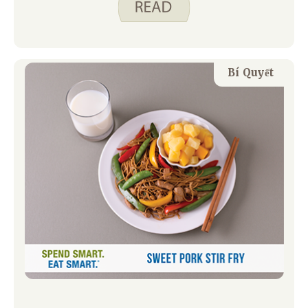
vòng hai tiếng cho đến mùa hè này! Với
tất cả những buổi chơi được lên kế hoạch
và bất ngờ này, tôi cố gắng chuẩn bị đủ
đồ ăn nhẹ và nước uống để không ai ra
Bí Quyết
khỏi nhà khi đói.