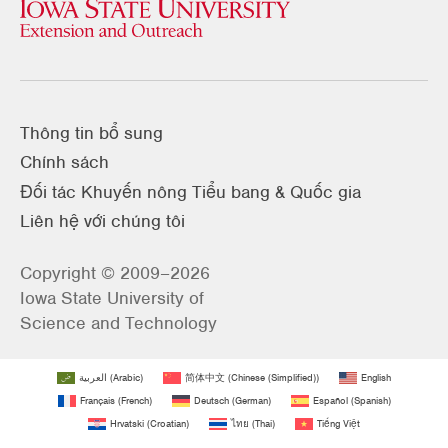
Thông tin bổ sung
Chính sách
Đối tác Khuyến nông Tiểu bang & Quốc gia
Liên hệ với chúng tôi
Copyright © 2009–2026
Iowa State University of
Science and Technology
العربية
(
Arabic
)
简体中文
(
Chinese (Simplified)
)
English
Français
(
French
)
Deutsch
(
German
)
Español
(
Spanish
)
Hrvatski
(
Croatian
)
ไทย
(
Thai
)
Tiếng Việt