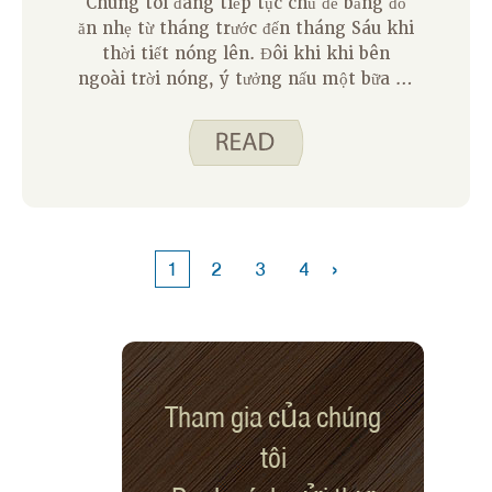
Chúng tôi đang tiếp tục chủ đề bảng đồ
ăn nhẹ từ tháng trước đến tháng Sáu khi
thời tiết nóng lên. Đôi khi khi bên
ngoài trời nóng, ý tưởng nấu một bữa ăn
đầy đủ cảm thấy quá nhiều. Vì vậy, tháng
này, chúng tôi sẽ chia sẻ một số ý tưởng
yêu thích của chúng tôi để biến đồ ăn
nhẹ thành bữa ăn với ít nấu ăn nhất có
thể.
›
1
2
3
4
Tham gia của chúng
tôi