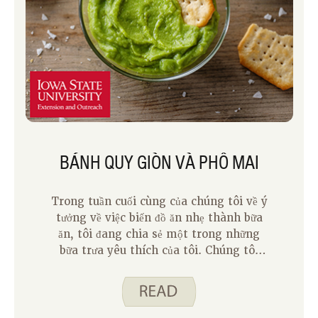
BÁNH QUY GIÒN VÀ PHÔ MAI
Trong tuần cuối cùng của chúng tôi về ý
tưởng về việc biến đồ ăn nhẹ thành bữa
ăn, tôi đang chia sẻ một trong những
bữa trưa yêu thích của tôi. Chúng tôi
yêu thích bánh quy giòn và pho mát
cho một bữa ăn nhanh chóng và dễ
dàng tại nhà của chúng tôi. Tôi thường
giữ những viên gạch cheddar, hạt tiêu