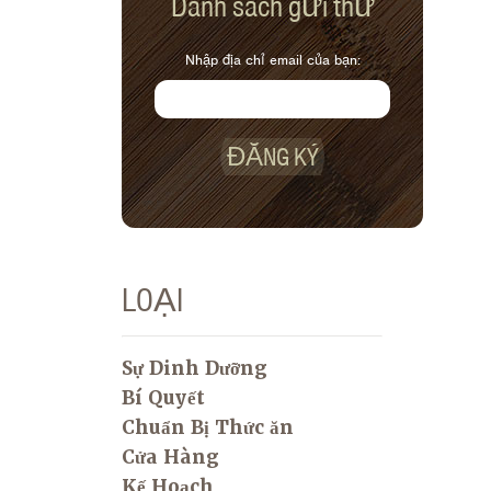
Danh sách gửi thư
Nhập địa chỉ email của bạn:
ĐĂNG KÝ
LOẠI
Sự Dinh Dưỡng
Bí Quyết
Chuẩn Bị Thức ăn
Cửa Hàng
Kế Hoạch