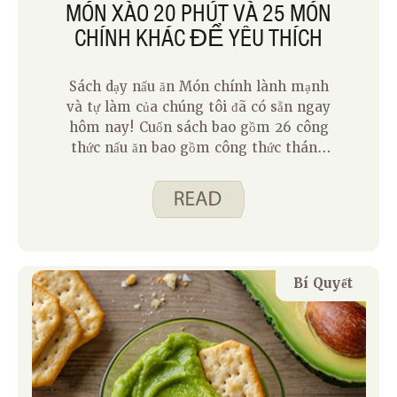
MÓN XÀO 20 PHÚT VÀ 25 MÓN
CHÍNH KHÁC ĐỂ YÊU THÍCH
Sách dạy nấu ăn Món chính lành mạnh
và tự làm của chúng tôi đã có sẵn ngay
hôm nay! Cuốn sách bao gồm 26 công
thức nấu ăn bao gồm công thức tháng
Bảy của chúng tôi, Thịt lợn xào ngọt.
Công thức nấu ăn bao gồm phân tích
dinh dưỡng, hướng dẫn dễ đọc và mẹo để
thành công. Sách dạy nấu ăn lý tưởng
cho các đầu bếp mới và có kinh nghiệm.
Nó có một số công cụ hữu ích để làm
Bí Quyết
cho việc nấu nướng trở nên đơn giản,
bao gồm: