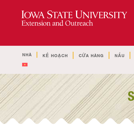
NHÀ
KẾ HOẠCH
CỬA HÀNG
NẤU