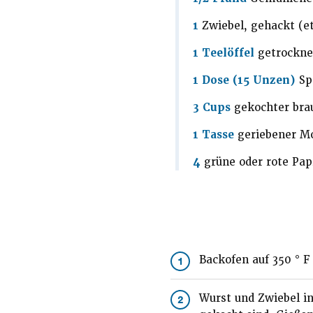
1
Zwiebel, gehackt (e
1 Teelöffel
getrockne
1 Dose (15 Unzen)
Sp
3 Cups
gekochter bra
1 Tasse
geriebener Mo
4
grüne oder rote Pap
Backofen auf 350 ° F
1
Wurst und Zwiebel in
2