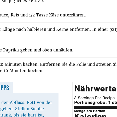
Sie jegliches Fett ab.
uce, Reis und 1/2 Tasse Käse unterrühren.
 Länge nach halbieren und Kerne entfernen. In einer 9x1
e Paprika geben und oben anhäufen.
30 Minuten backen. Entfernen Sie die Folie und streuen Sie
re 10 Minuten kochen.
Nährwert
IPPS
8 Servings Per Recipe
Portionsgröße:
1 st
 den Abfluss. Fett von der
geben. Stellen Sie die
Menge pro Portion
Kalorien
rank, bis sie hart ist,