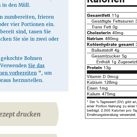
n in den Müll.
Gesamtfett
11g
 zuzubereiten, frieren
Gesättigte Fettsäuren 
oder vier Portionen ein.
Trans
Fett 0g
ereit sind, tauen Sie
Cholesterin
40mg
Natrium
480mg
cken Sie sie in zwei oder
Kohlenhydrate gesamt
3
Ballaststoff 4g
Gesamtzucker 5g
e gekochte Bohnen
Enthält 1g Zugesetz
s. Verwenden
Sie das
Protein
13g
nen vorbereiten
", um
Vitamin D 0mcg
raus herzustellen.
Kalzium 128mg
Eisen 1mg
Kalium 475mg
* Der % Tageswert (DV) gibt an, 
einer Portion Nahrung zu einer 
beiträgt. 2.000 Kalorien pro Ta
ezept drucken
Ernährungsberatung verwendet.