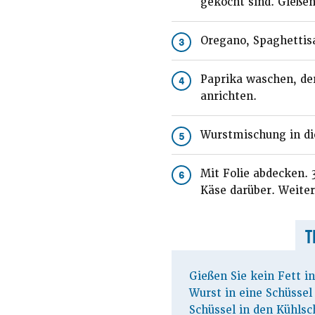
gekocht sind. Gießen 
Oregano, Spaghettisa
3
Paprika waschen, der
4
anrichten.
Wurstmischung in di
5
Mit Folie abdecken. 
6
Käse darüber. Weite
T
Gießen Sie kein Fett in
Wurst in eine Schüssel 
Schüssel in den Kühlsch