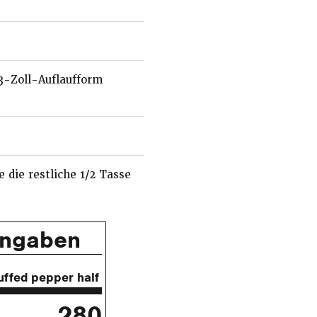
3-Zoll-Auflaufform
 die restliche 1/2 Tasse
angaben
uffed pepper half
280