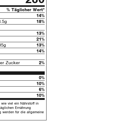
% Täglicher Wert*
14%
3.5g
18%
13%
21%
5g
13%
14%
ter Zucker
2%
0%
10%
6%
10%
wie viel ein Nährstoff in
täglichen Ernährung
g werden für die allgemeine