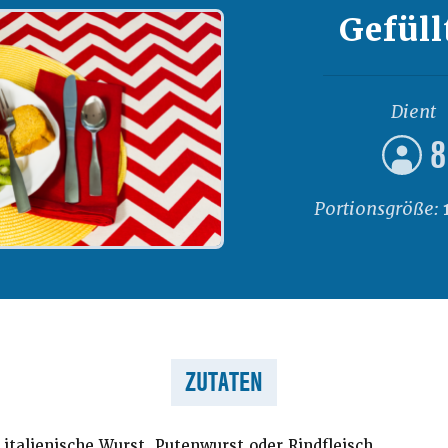
Gefüll
Dient
8
Portionsgröße:
ZUTATEN
talienische Wurst, Putenwurst oder Rindfleisch