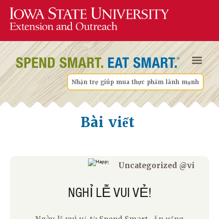
Nhận trợ giúp mua thực phẩm lành mạnh
Bài viết
Uncategorized @vi
NGHỈ LỄ VUI VẺ!