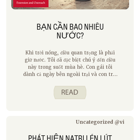
BẠN CẦN BAO NHIÊU
NƯỚC?
Khi trời nóng, điều quan trọng là phải
giữ nước. Tôi đã đặc biệt chú ý đến điều
này trong suốt mùa hè. Con gái tôi
dành cả ngày bên ngoài trại và con trai
tôi tập luyện bóng đá vài lần mỗi tuần,
thường về nhà rất đổ mồ hôi. Nó khiến
tôi suy nghĩ về việc giữ cho chúng ngậm
nước. Nhu cầu nước cá nhân phụ thuộc
vào nhiều yếu tố bao gồm tuổi tác, giới
tính, mức độ hoạt động và sức khỏe tổng
Uncategorized @vi
thể. Biểu đồ sau đây là hướng dẫn lượng
nước uống hàng ngày dựa trên từng
PHÁT HIỆN NATRI LÉN LÚT
nhóm tuổi.