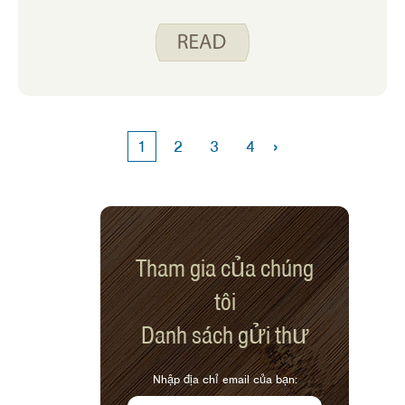
cho cơ thể chúng ta. Nó có mối quan hệ
với gia đình, truyền thống và văn hóa
của chúng ta và là một nguồn vui trong
cuộc sống của chúng ta. Tháng này bạn
sẽ nghe từ tôi, Katy và Jody về một số
kỷ niệm ẩm thực mạnh mẽ nhất của
chúng tôi.
›
1
2
3
4
Tham gia của chúng
tôi
Danh sách gửi thư
Nhập địa chỉ email của bạn: