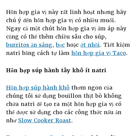
Hỗn hợp gia vị này rất linh hoạt nhưng hãy
chú ý đến hỗn hợp gia vị có nhiều muối.
Ngay cả một chút hỗn hợp gia vị ấm áp này
cũng có thể thêm chiều sâu cho súp,
burritos ăn sáng,
bọc
hoặc
ớt nhồi
. Tiết kiệm
natri bằng cách tự làm
hỗn hợp gia vị Taco
.
Hỗn hợp súp hành tây khô ít natri
Hỗn hợp súp hành khô
thơm ngon của
chúng tôi sử dụng bouillon thịt bò không
chứa natri để tạo ra một hỗn hợp gia vị có
thể được sử dụng cho các công thức nấu ăn
như
Slow Cooker Roast
.