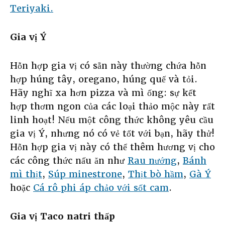
Teriyaki.
Gia vị Ý
Hỗn hợp gia vị có sẵn này thường chứa hỗn
hợp húng tây, oregano, húng quế và tỏi.
Hãy nghĩ xa hơn pizza và mì ống: sự kết
hợp thơm ngon của các loại thảo mộc này rất
linh hoạt! Nếu một công thức không yêu cầu
gia vị Ý, nhưng nó có vẻ tốt với bạn, hãy thử!
Hỗn hợp gia vị này có thể thêm hương vị cho
các công thức nấu ăn như
Rau nướng
,
Bánh
mì thịt
,
Súp minestrone
,
Thịt bò hầm
,
Gà Ý
hoặc
Cá rô phi áp chảo với sốt cam
.
Gia vị Taco natri thấp