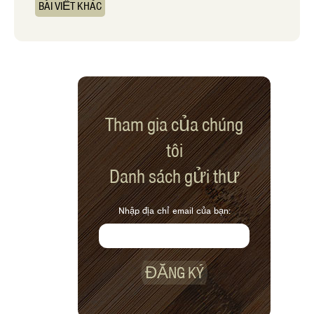
BÀI VIẾT KHÁC
Tham gia của chúng
tôi
Danh sách gửi thư
Nhập địa chỉ email của bạn:
ĐĂNG KÝ