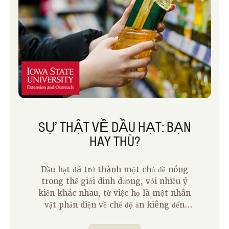
SỰ THẬT VỀ DẦU HẠT: BẠN
HAY THÙ?
Dầu hạt đã trở thành một chủ đề nóng
trong thế giới dinh dưỡng, với nhiều ý
kiến khác nhau, từ việc họ là một nhân
vật phản diện về chế độ ăn kiêng đến
một anh hùng bị hiểu lầm. Hãy đi sâu
vào dầu hạt là gì, tác dụng sức khỏe của