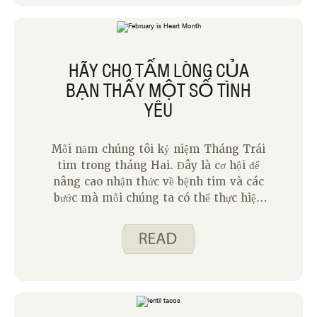
bình thường. Dưới đây là một số ý tưởng
để tìm kiếm sự cân bằng với natri chúng
ta ăn.
HÃY CHO TẤM LÒNG CỦA
BẠN THẤY MỘT SỐ TÌNH
YÊU
Mỗi năm chúng tôi kỷ niệm Tháng Trái
tim trong tháng Hai. Đây là cơ hội để
nâng cao nhận thức về bệnh tim và các
bước mà mỗi chúng ta có thể thực hiện
để cố gắng giảm nguy cơ của mình. Bệnh
tim là nguyên nhân hàng đầu gây tử
vong cho cả nam và nữ ở Hoa Kỳ và hầu
hết chúng ta đều biết một người đã từng
phải vật lộn với bệnh tim trước đây. Tin
tốt là chúng ta có thể chọn những hành
vi lành mạnh giúp chúng ta ít có khả