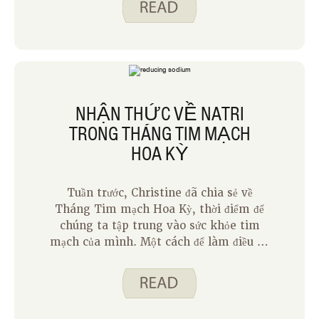
chúng và cách đưa ra lựa chọn sáng suốt
về việc tiêu thụ chúng.
NHẬN THỨC VỀ NATRI
TRONG THÁNG TIM MẠCH
HOA KỲ
Tuần trước, Christine đã chia sẻ về
Tháng Tim mạch Hoa Kỳ, thời điểm để
chúng ta tập trung vào sức khỏe tim
mạch của mình. Một cách để làm điều đó
là nhận thức rõ hơn về natri chúng ta
ăn. Ăn quá nhiều natri có thể góp phần
gây ra huyết áp cao và bệnh tim. Nhưng
cơ thể chúng ta cần natri để hoạt động