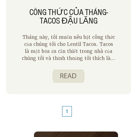
năng phát triển bệnh tim. Dưới đây là
CÔNG THỨC CỦA THÁNG-
một số khuyến nghị của Trung tâm
TACOS ĐẬU LĂNG
Kiểm soát và Phòng ngừa Dịch bệnh.
Tháng này, tôi muốn nêu bật công thức
của chúng tôi cho Lentil Tacos. Tacos
là một bữa ăn cần thiết trong nhà của
chúng tôi và thỉnh thoảng tôi thích làm
Taco đậu lăng. Dưới đây là một số điều
tôi thích ở đậu lăng:
1