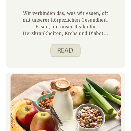
Wir verbinden das, was wir essen, oft
mit unserer körperlichen Gesundheit.
Essen, um unser Risiko für
Herzkrankheiten, Krebs und Diabetes
zu verringern. Oder zu essen, um
unsere Knochen und Muskeln im Alter
stark zu halten, damit wir weiterhin
die Aktivitäten ausüben können, die
uns Spaß machen. Was wir essen, kann
sich auch auf die Gesundheit unseres
Gehirns auswirken. Kein einzelnes
Lebensmittel kann einen scharfen
Verstand im Alter garantieren, aber ein
gesundes Essverhalten, das viel Obst,
Gemüse, Vollkornprodukte, pflanzliche
Proteine, Fisch und gesunde Fette
enthält, kann Ihrem Gehirn helfen,
optimal zu funktionieren. Die gute