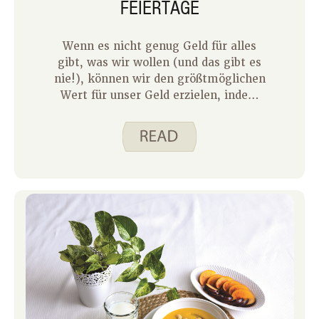
FEIERTAGE
Wenn es nicht genug Geld für alles
gibt, was wir wollen (und das gibt es
nie!), können wir den größtmöglichen
Wert für unser Geld erzielen, indem
wir sorgfältig planen, wie wir das Geld,
das wir haben, verwenden. Wenn die
Weihnachtszeit näher rückt, ist es ein
guter Zeitpunkt, um darüber
nachzudenken, wie Ihre Ausgaben
aussehen werden, um das neue Jahr
nicht mit Geldstress zu beginnen.