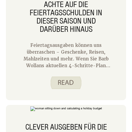
ACHTE AUF DIE
FEIERTAGSSCHULDEN IN
DIESER SAISON UND
DARÜBER HINAUS
Feiertagsausgaben können uns
überraschen – Geschenke, Reisen,
Mahlzeiten und mehr. Wenn Sie Barb
Wollans aktuellen 4-Schritte-Plan
befolgt haben, um Ihr Urlaubsbudget zu
planen, sind Sie bereits voraus. Gehen
Sie nun noch einen Schritt weiter,
indem Sie Ressourcen von Iowa State
University Extension and Outreach und
Utah State Extension nutzen, um
während der Feiertage und darüber
hinaus achtsam und im Blick auf Ihre
CLEVER AUSGEBEN FÜR DIE
persönlichen Finanzen zu bleiben!