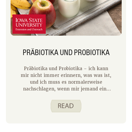
Nachricht ist, dass die besten
Lebensmittel für Ihr Gehirn auch
diejenigen sind, die gut für Ihr Herz
und Ihre Blutgefäße sind. Eine gute
Durchblutung ist wichtig für ein
gesundes Gehirn.
PRÄBIOTIKA UND PROBIOTIKA
Präbiotika und Probiotika – ich kann
mir nicht immer erinnern, was was ist,
und ich muss es normalerweise
nachschlagen, wenn mir jemand eine
Frage dazu stellt. Was ich mit
Sicherheit weiß, ist, dass sie wichtig
für ein gesundes Darmmikrobiom sind.
Das Darmmikrobiom besteht aus den
Bakterien, Viren, Pilzen und Parasiten,
die in unserem Verdauungstrakt,