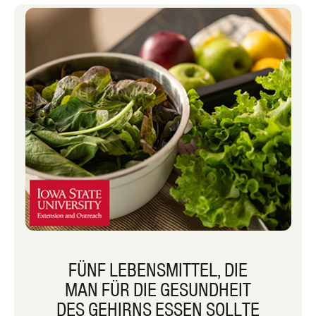
Hand habe. Ich liebe es, Suppe zu
essen, weil sie mir ein warmes Gefühl
gibt. Im Folgenden finden Sie meine
drei besten Spend Smart. Essen Sie
intelligent. Suppenrezepte.
FÜNF LEBENSMITTEL, DIE
MAN FÜR DIE GESUNDHEIT
DES GEHIRNS ESSEN SOLLTE