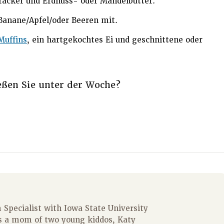
acker und Erdnuss- oder Mandelbutter.
Banane/Apfel/oder Beeren mit.
Muffins
, ein hartgekochtes Ei und geschnittene oder
ßen Sie unter der Woche?
Specialist with Iowa State University
s a mom of two young kiddos, Katy