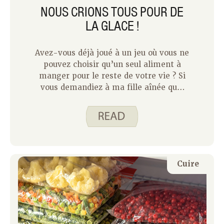
NOUS CRIONS TOUS POUR DE
LA GLACE !
Avez-vous déjà joué à un jeu où vous ne
pouvez choisir qu’un seul aliment à
manger pour le reste de votre vie ? Si
vous demandiez à ma fille aînée quel
serait son plat préféré, je pourrais vous
garantir que sa réponse serait la glace
! Chaque semaine, quand je prépare
une liste de courses, la glace est l’un
des premiers (et seuls !) articles que
ma fille ajoutera.
Cuire