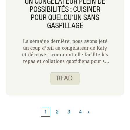
UN CONGÉLATEUR PLEIN DE
POSSIBILITÉS : CUISINER
POUR QUELQU’UN SANS
GASPILLAGE
La semaine dernière, nous avons jeté
un coup d’œil au congélateur de Katy
et découvert comment elle facilite les
repas et collations quotidiens pour sa
famille de quatre personnes grâce à
des surgelés. Cette semaine, je peux
partager comment j’utilise mon
congélateur comme un foyer d’un seul
homme. D’une certaine manière,
cuisiner pour une personne est plus
simple car je n’ai que moi-même à
›
1
2
3
4
satisfaire et je sais ce que j’aime.
Cependant, cuisiner pour un ou deux
nécessite une planification minutieuse