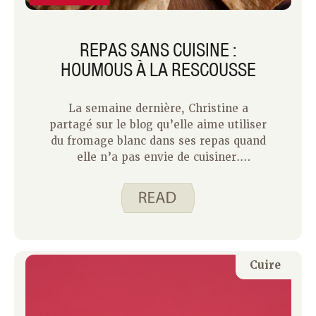
REPAS SANS CUISINE :
HOUMOUS À LA RESCOUSSE
La semaine dernière, Christine a
partagé sur le blog qu’elle aime utiliser
du fromage blanc dans ses repas quand
elle n’a pas envie de cuisiner.
Aujourd’hui, je vais partager avec vous
une autre idée pour transformer un
snack en repas. Le houmous est un
succès chez nous. Le houmous est
fabriqué à partir de pois chiches,
également appelés pois chiches. Les
Cuire
pois chiches sont une bonne source de
fibres et de protéines, deux nutriments
importants à inclure dans les repas.