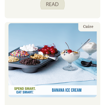
travailler avec Spend Smart. Mangez
intelligemment. J’ai appris cette
recette et que les œufs ne doivent pas
être durs. Pour cuire dur les œufs, l’eau
atteint une pleine ébullition, mais la
Cuire
poêle est ensuite retirée du feu et le
couvercle est maintenu. Les œufs
continuent de cuire doucement dans
l’eau chaude. Cette méthode produit
des œufs tendres. Il réduit également
les fissures et la couleur verte qui peut
se former autour des jaunes lorsque les
œufs sont durs.