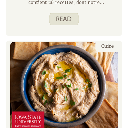
contient 26 recettes, dont notre
recette du mois de juillet, Sweet Pork
Stir Fry. Les recettes incluent une
analyse nutritionnelle, des instructions
faciles à lire et des astuces pour
réussir. Le livre de cuisine est idéal
pour les cuisiniers débutants et
Cuire
expérimentés. Il propose quelques
outils utiles pour simplifier la cuisine,
notamment :