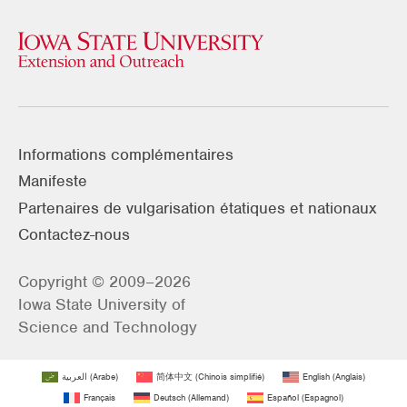
Informations complémentaires
Manifeste
Partenaires de vulgarisation étatiques et nationaux
Contactez-nous
Copyright © 2009–2026
Iowa State University of
Science and Technology
العربية
(
Arabe
)
简体中文
(
Chinois simplifié
)
English
(
Anglais
)
Français
Deutsch
(
Allemand
)
Español
(
Espagnol
)