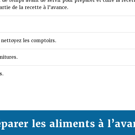
de temps avant de servir pour préparer et cuire la recett
rtie de la recette à l’avance.
 nettoyez les comptoirs.
nitures.
s.
éparer les aliments à l’ava