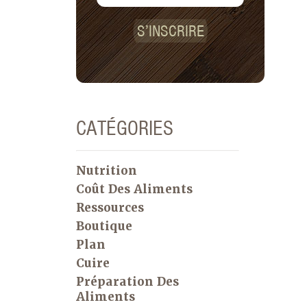
peut faire sa propre création de
pommes de terre au four. Après des
S’INSCRIRE
années à faire cette recette, voici
quelques conseils que j’ai appris :
CATÉGORIES
Nutrition
Coût Des Aliments
Ressources
Boutique
Plan
Cuire
Préparation Des
Aliments