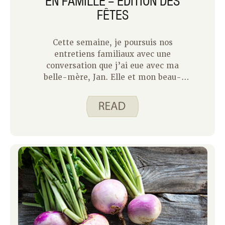
EN FAMILLE – ÉDITION DES
FÊTES
Cette semaine, je poursuis nos
entretiens familiaux avec une
conversation que j’ai eue avec ma
belle-mère, Jan. Elle et mon beau-
père, Dean, ont été testeurs de goût
pour de nombreux Spend Smart.
Mangez intelligemment. recettes au fil
des ans. Ils sont également
d’excellents cuisiniers à domicile et
font partie intégrante de notre famille.
Voici ce que Jan a partagé avec moi : Q
: Quel est votre souvenir culinaire
préféré des Fêtes ? R : Faire de la tire
maison avec mes cousins et ma grand-
mère chez grand-mère. Nous avons
tiré la tire à la main, nous avons donc