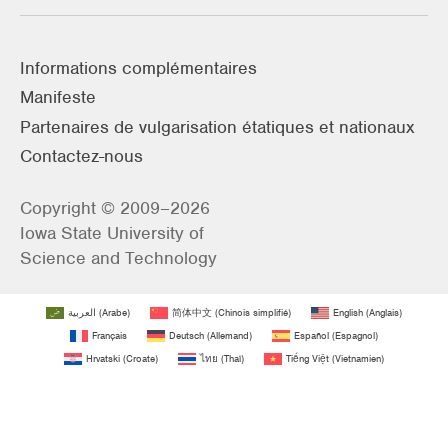
Informations complémentaires
Manifeste
Partenaires de vulgarisation étatiques et nationaux
Contactez-nous
Copyright © 2009–2026
Iowa State University of
Science and Technology
العربية
(
Arabe
)
简体中文
(
Chinois simplifié
)
English
(
Anglais
)
Français
Deutsch
(
Allemand
)
Español
(
Espagnol
)
Hrvatski
(
Croate
)
ไทย
(
Thaï
)
Tiếng Việt
(
Vietnamien
)