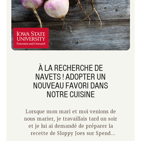
dû prendre du beurre et l’étaler sur nos
mains pour que la tire ne colle pas à
nos mains. Nous le tirions jusqu’à ce
qu’il change de couleur en blanc, puis
nous le roulions en forme de serpent et
le coupions en morceaux. Q : Qu’est-ce
qu’un aliment de vacances qui vous fait
toujours sourire ? A : Purée de pommes
de terre et sauce.
À LA RECHERCHE DE
NAVETS ! ADOPTER UN
NOUVEAU FAVORI DANS
NOTRE CUISINE
Lorsque mon mari et moi venions de
nous marier, je travaillais tard un soir
et je lui ai demandé de préparer la
recette de Sloppy Joes sur Spend
Smart. Mangez intelligemment. La