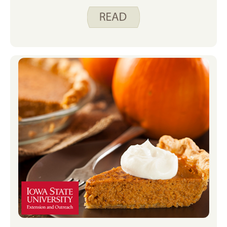
recette demande un oignon et mon
mari, pensant qu’il attrapait un oignon
dans le tiroir à fruits et légumes du
réfrigérateur, a haché un navet et l’a
ajouté au mélange de viande et de
légumes. À notre grande surprise,
c’était vraiment bien ! Nous avons bien
ri qu’il ne pouvait pas distinguer un
navet d’un oignon, et j’ai réalisé que je
pouvais devenir plus aventureux avec
les navets que de simplement les rôtir.
Les navets sont un légume-racine et,
au crédit de mon mari, ont la même
forme qu’un oignon mais n’ont pas la
même coquille extérieure à peler avant
de manger. Je trouve que les navets
peuvent être une bonne alternative aux
pommes de terre dans les recettes et
c’est généralement comme ça que je