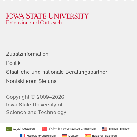
Zusatzinformation
Politik
Staatliche und nationale Beratungspartner
Kontaktieren Sie uns
Copyright © 2009–2026
Iowa State University of
Science and Technology
العربية
(
Arabisch
)
简体中文
(
Vereinfachtes Chinesisch
)
English
(
Englisch
)
Français
(
Französisch
)
Deutsch
Español
(
Spanisch
)