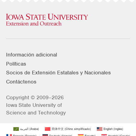
Información adicional
Políticas
Socios de Extensión Estatales y Nacionales
Contáctenos
Copyright © 2009–2026
Iowa State University of
Science and Technology
العربية
(
Árabe
)
简体中文
(
Chino simplificado
)
English
(
Inglés
)
Français
(
Francés
)
Deutsch
(
Alemán
)
Español
Hrvatski
(
Croata
)