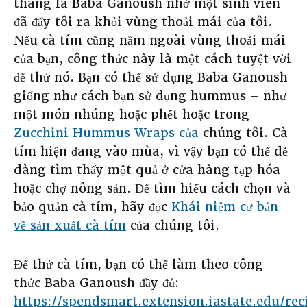
tháng là Baba Ganoush nhờ một sinh viên
đã đẩy tôi ra khỏi vùng thoải mái của tôi.
Nếu cà tím cũng nằm ngoài vùng thoải mái
của bạn, công thức này là một cách tuyệt vời
để thử nó. Bạn có thể sử dụng Baba Ganoush
giống như cách bạn sử dụng hummus – như
một món nhúng hoặc phết hoặc trong
Zucchini Hummus Wraps của
chúng tôi. Cà
tím hiện đang vào mùa, vì vậy bạn có thể dễ
dàng tìm thấy một quả ở cửa hàng tạp hóa
hoặc chợ nông sản. Để tìm hiểu cách chọn và
bảo quản cà tím, hãy đọc
Khái niệm cơ bản
về sản xuất cà tím
của chúng tôi.
Để thử cà tím, bạn có thể làm theo công
thức Baba Ganoush đầy đủ:
https://spendsmart.extension.iastate.edu/re