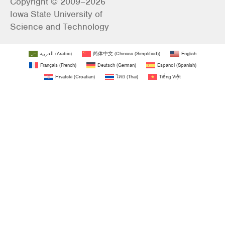
Copyright © 2009–2026
Iowa State University of
Science and Technology
العربية
(
Arabic
)
简体中文
(
Chinese (Simplified)
)
English
Français
(
French
)
Deutsch
(
German
)
Español
(
Spanish
)
Hrvatski
(
Croatian
)
ไทย
(
Thai
)
Tiếng Việt