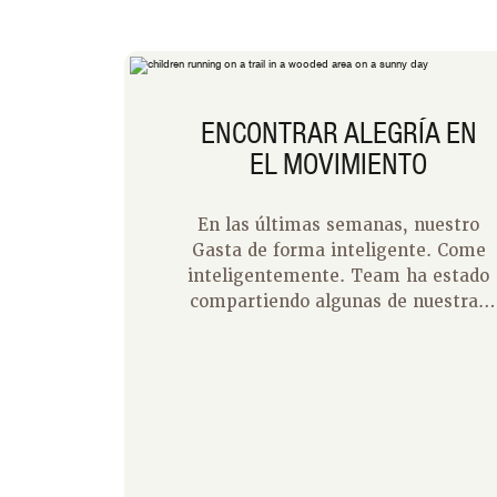
ENCONTRAR ALEGRÍA EN
EL MOVIMIENTO
En las últimas semanas, nuestro
Gasta de forma inteligente. Come
inteligentemente. Team ha estado
compartiendo algunas de nuestras
formas favoritas de mantenernos
físicamente activos. Uno de mis
objetivos como madre es ayudar a
mis hijos a desarrollar el amor por
el movimiento, algo que se sienta
divertido, no forzado. Como
compartió Justine en el blog