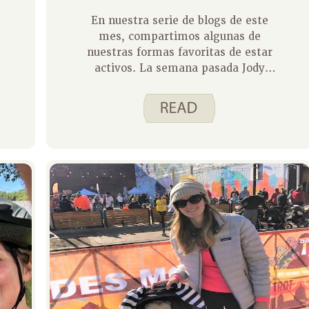
En nuestra serie de blogs de este
mes, compartimos algunas de
nuestras formas favoritas de estar
activos. La semana pasada Jody
compartió sus favoritos en el blog.
Jody es un papel difícil de seguir
porque es una experta en la
actividad física. Echa un vistazo a
nuestros vídeos de actividad física
en el Gasta de forma inteligente.
Come inteligentemente. sitio web
como prueba. No soy un profesional
siendo activo, pero intento mover
mi cuerpo la mayoría de los días de
la semana. Para mí, ser activo es
importante porque me da más
energía, mejora mi estado de ánimo
y me ayuda a dormir mejor por la
noche. Parte del tiempo que paso