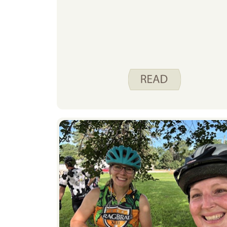
familiar de la semana pasada,
encontrar actividades que hagan que
tu cuerpo se mueva y te aporten
alegría es clave para mantener la
motivación.