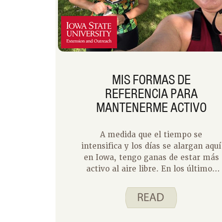
MIS FORMAS DE
REFERENCIA PARA
MANTENERME ACTIVO
A medida que el tiempo se
intensifica y los días se alargan aquí
en Iowa, tengo ganas de estar más
activo al aire libre. En los últimos
años, una de mis formas favoritas
de estar activo al aire libre es salir a
paseos en bici. El año pasado fue mi
primera vez montando un día de