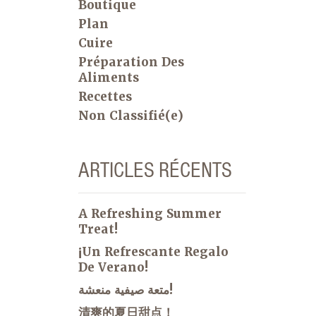
Boutique
Plan
Cuire
Préparation Des
Aliments
Recettes
Non Classifié(e)
ARTICLES RÉCENTS
A Refreshing Summer
Treat!
¡Un Refrescante Regalo
De Verano!
متعة صيفية منعشة!
清爽的夏日甜点！