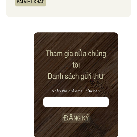
BÀI VIẾT KHÁC
Tham gia của chúng
tôi
Danh sách gửi thư
Nhập địa chỉ email của bạn:
ĐĂNG KÝ