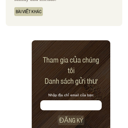
BÀI VIẾT KHÁC
Tham gia của chúng
tôi
Danh sách gửi thư
Nhập địa chỉ email của bạn:
ĐĂNG KÝ