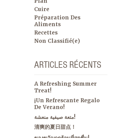
Plan
Cuire
Préparation Des
Aliments
Recettes
Non Classifié(e)
ARTICLES RÉCENTS
A Refreshing Summer
Treat!
¡Un Refrescante Regalo
De Verano!
متعة صيفية منعشة!
清爽的夏日甜点！