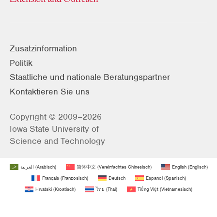
Zusatzinformation
Politik
Staatliche und nationale Beratungspartner
Kontaktieren Sie uns
Copyright © 2009–2026
Iowa State University of
Science and Technology
العربية
(
Arabisch
)
简体中文
(
Vereinfachtes Chinesisch
)
English
(
Englisch
)
Français
(
Französisch
)
Deutsch
Español
(
Spanisch
)
Hrvatski
(
Kroatisch
)
ไทย
(
Thai
)
Tiếng Việt
(
Vietnamesisch
)