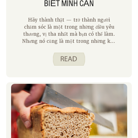
BIẾT MÌNH CẦN
Hãy thành thật — trở thành người
chăm sóc là một trong những điều yêu
thương, vị tha nhất mà bạn có thể làm.
Nhưng nó cũng là một trong những khó
khăn nhất. Cho dù bạn đang chăm sóc
cha mẹ, vợ/chồng, con cái, bạn bè hay
hàng xóm, tổn thất về tinh thần và thể
chất có thể lẻn vào bạn. Đó là lúc Công
cụ mạnh mẽ dành cho người chăm sóc
xuất hiện. Và tin tôi đi, đó không chỉ là
một lớp học khác mà còn là một yếu tố
thay đổi cuộc chơi.