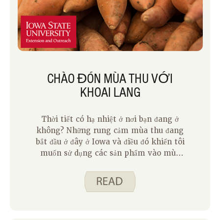
CHÀO ĐÓN MÙA THU VỚI
KHOAI LANG
Thời tiết có hạ nhiệt ở nơi bạn đang ở
không? Những rung cảm mùa thu đang
bắt đầu ở đây ở Iowa và điều đó khiến tôi
muốn sử dụng các sản phẩm vào mùa
cho chúng tôi vào mùa thu. Đối với
công thức tháng Mười của chúng tôi, tôi
muốn chia sẻ ba cách sử dụng khoai
lang. Mặc dù chúng tôi có thể mua
khoai lang ở cửa hàng tạp hóa quanh