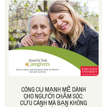
năm, nhưng tôi có xu hướng thích ăn
chúng trong những tháng mát mẻ hơn.
Cho dù bạn đang lên kế hoạch cho một
bữa ăn ngon hơn cho khách hay một
bữa ăn nhanh vào buổi tối trong tuần,
hãy xem xét một trong những lựa chọn
ngon miệng này!
CÔNG CỤ MẠNH MẼ DÀNH
CHO NGƯỜI CHĂM SÓC:
CỨU CÁNH MÀ BẠN KHÔNG