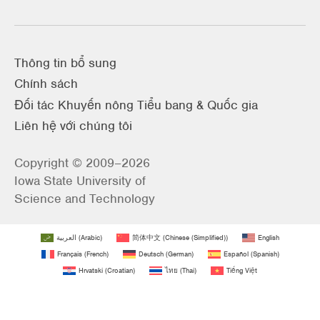
Thông tin bổ sung
Chính sách
Đối tác Khuyến nông Tiểu bang & Quốc gia
Liên hệ với chúng tôi
Copyright © 2009–2026
Iowa State University of
Science and Technology
العربية
(
Arabic
)
简体中文
(
Chinese (Simplified)
)
English
Français
(
French
)
Deutsch
(
German
)
Español
(
Spanish
)
Hrvatski
(
Croatian
)
ไทย
(
Thai
)
Tiếng Việt