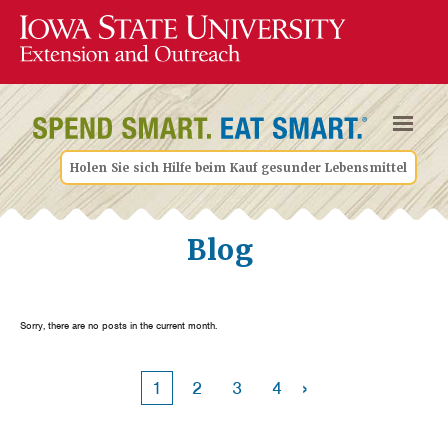
Holen Sie sich Hilfe beim Kauf gesunder Lebensmittel
Blog
Sorry, there are no posts in the current month.
›
1
2
3
4