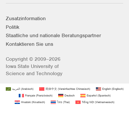
Zusatzinformation
Politik
Staatliche und nationale Beratungspartner
Kontaktieren Sie uns
Copyright © 2009–2026
Iowa State University of
Science and Technology
العربية
(
Arabisch
)
简体中文
(
Vereinfachtes Chinesisch
)
English
(
Englisch
)
Français
(
Französisch
)
Deutsch
Español
(
Spanisch
)
Hrvatski
(
Kroatisch
)
ไทย
(
Thai
)
Tiếng Việt
(
Vietnamesisch
)