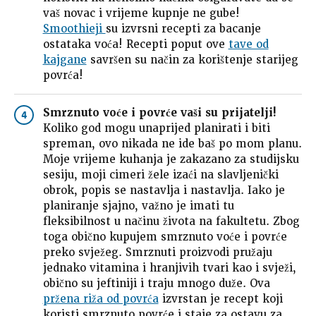
vaš novac i vrijeme kupnje ne gube!
Smoothieji
su izvrsni recepti za bacanje
ostataka voća! Recepti poput ove
tave od
kajgane
savršen su način za korištenje starijeg
povrća!
Smrznuto voće i povrće vaši su prijatelji!
4
Koliko god mogu unaprijed planirati i biti
spreman, ovo nikada ne ide baš po mom planu.
Moje vrijeme kuhanja je zakazano za studijsku
sesiju, moji cimeri žele izaći na slavljenički
obrok, popis se nastavlja i nastavlja. Iako je
planiranje sjajno, važno je imati tu
fleksibilnost u načinu života na fakultetu. Zbog
toga obično kupujem smrznuto voće i povrće
preko svježeg. Smrznuti proizvodi pružaju
jednako vitamina i hranjivih tvari kao i svježi,
obično su jeftiniji i traju mnogo duže. Ova
pržena riža od povrća
izvrstan je recept koji
koristi smrznuto povrće i staje za ostavu za