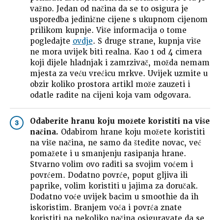
važno. Jedan od načina da se to osigura je
usporedba jedinične cijene s ukupnom cijenom
prilikom kupnje. Više informacija o tome
pogledajte
ovdje
. S druge strane, kupnja više
ne mora uvijek biti realna. Kao 1 od 4 cimera
koji dijele hladnjak i zamrzivač, možda nemam
mjesta za veću vrećicu mrkve. Uvijek uzmite u
obzir koliko prostora artikl može zauzeti i
odatle radite na cijeni koja vam odgovara.
Odaberite hranu koju možete koristiti na više
3
načina.
Odabirom hrane koju možete koristiti
na više načina, ne samo da štedite novac, već
pomažete i u smanjenju rasipanja hrane.
Stvarno volim ovo raditi sa svojim voćem i
povrćem. Dodatno povrće, poput gljiva ili
paprike, volim koristiti u jajima za doručak.
Dodatno voće uvijek bacim u smoothie da ih
iskoristim. Branjem voća i povrća znate
koristiti na nekoliko načina osiguravate da se