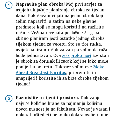
Napravite plan obroka!
Moj prvi savjet za
1
uspjeh uključuje planiranje obroka za tjedan
dana. Pokušavam ciljati na jedan obrok koji
želim napraviti, a zatim na neke glavne
predmete koji se mogu koristiti na različite
načine. Većina recepata poslužuje 4-5, pa
obično planiram jesti ostatke jednog obroka
tijekom tjedna za večeru. Što se tiče ručka,
uvijek pakiram ručak za van pa volim da ručak
bude jednostavan. Ova
zob preko noći
izvrstan
je obrok za doručak ili ručak koji se lako može
ponijeti u pokretu. Također volim ove
Make
Ahead Breakfast Burritos
, pripremite ih
unaprijed i koristite ih za brze obroke tijekom
tjedna!
Razmislite o cijeni i prostoru.
Dobivanje
2
najviše količine hrane za najmanju količinu
novca nužnost je na fakultetu. Novac je važan i
pokušati uštedjeti nekoliko dolara ovdje i tu je