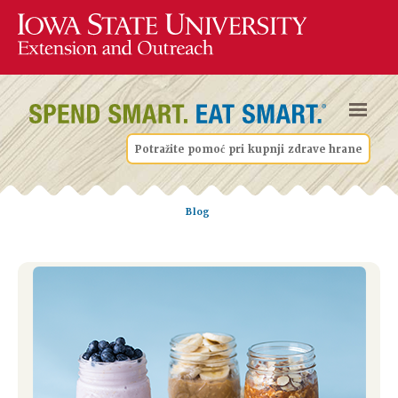
Potražite pomoć pri kupnji zdrave hrane
Blog