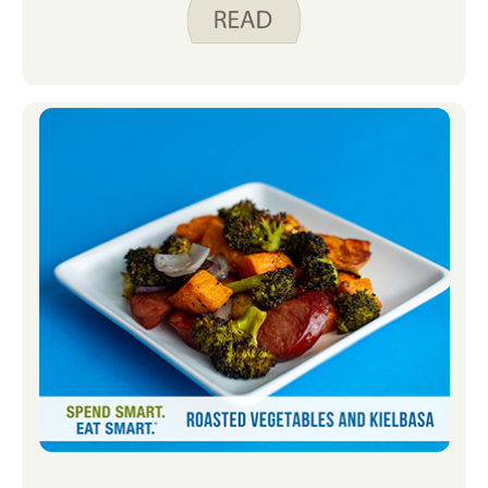
na svoj popis namirnica barem svaki
drugi tjedan, ponekad i tjedno, ovisno o
mom planu obroka! Prokulice su
bogate vitaminima A i C za koje je
poznato da pomažu vašem
imunološkom sustavu. S dvoje male
djece kod kuće, uvijek sam u potrazi za
hranom koja će mi pomoći da izgradim
svoj imunološki sustav u borbi protiv
tih jesenskih i zimskih virusa! Čini mi
se da su prokulice podcijenjeno povrće
na koje se često zaboravlja. Ne sjećam
se da sam kao dijete jeo prokulice, ali
kao odrasla osoba, ovo mi je postalo
jedno od omiljenih povrća koje
dodajem svojim obrocima. Moj suprug i
djeca nisu najveći obožavatelji, ali
nadam se da ću ih, ako napravim
dovoljno prokulica, uskoro moći
pretvoriti
Nisam najpustolovniji