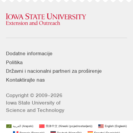
Dodatne informacije
Politika
Državni i nacionalni partneri za proširenje
Kontaktirajte nas
Copyright © 2009–2026
Iowa State University of
Science and Technology
العربية
(
Arapski
)
简体中文
(
Kineski (pojednostavljeni)
)
English
(
Engleski
)
Français
(
Francuski
)
Deutsch
(
Njemački
)
Español
(
španjolski
)