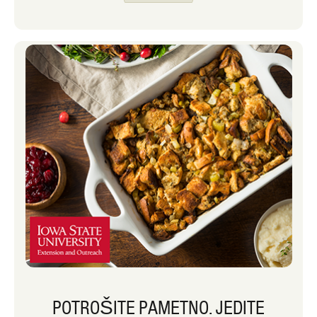
koje treba raspakirati, zabavnih
blagdanskih događaja koje radimo
svake godine, a sjeća se čak i posebne
hrane koju pripremamo, a koja obično
nije na jelovniku naše obitelji.
Pročitajte u nastavku kako biste čuli o
nekoliko njezinih favorita! Koja je vaša
omiljena kuhinjska aktivnost za
vrijeme praznika?
POTROŠITE PAMETNO. JEDITE