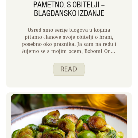
PAMETNO. S OBITELJI –
BLAGDANSKO IZDANJE
Usred smo serije blogova u kojima
pitamo članove svoje obitelji o hrani,
posebno oko praznika. Ja sam na redu i
čujemo se s mojim ocem, Bobom! On je
čovjek od malo riječi pa ćete vidjeti da
sam njegovim odgovorima dodao neke
komentare u boji. Prvo, malo o Bobu.
On je u mirovini. Ima dvije kćeri i tri
unuka. Rođen je i odrastao u Iowa
Cityju i danas tamo živi s mojom
mamom Betsy. Moja mama se brine za
većinu kuhanja u njihovoj kući, ali on je
izvrstan na roštilju. Evo što je imao za
podijeliti s nama! P: Koja je vaša
omiljena uspomena na blagdansku
hranu? O: Rezbarenje puretine. To radi