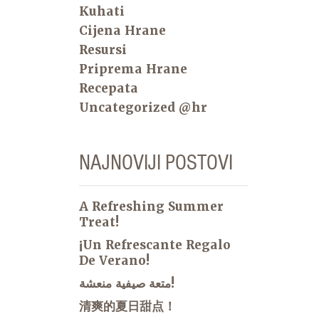
Kuhati
Cijena Hrane
Resursi
Priprema Hrane
Recepata
Uncategorized @hr
NAJNOVIJI POSTOVI
A Refreshing Summer
Treat!
¡Un Refrescante Regalo
De Verano!
متعة صيفية منعشة!
清爽的夏日甜点！