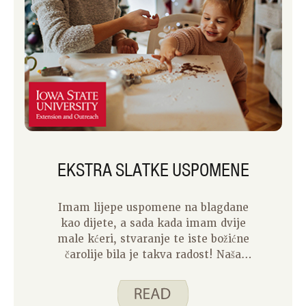
EKSTRA SLATKE USPOMENE
Imam lijepe uspomene na blagdane
kao dijete, a sada kada imam dvije
male kćeri, stvaranje te iste božićne
čarolije bila je takva radost! Naša
najstarija kći ima šest godina i počinje
se sjećati mnogih naših blagdanskih
tradicija. Sjeća se specifičnih ukrasa