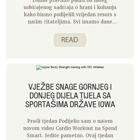
Danas pravimo pauzu od našeg
uobičajenog sadržaja o hrani i kuhanju
kako bismo podijelili vrijedan resurs s
našim čitateljima. Svi imamo dane
kada se osjećamo kao da nas stres
opterećuje. Bilo da se radi o stresu
vezanom uz posao, veze ili novac,
ponekad nam je potrebna pomoć da
sve to riješimo. Zbog toga postoji
telefonska linija Iowa Concern. Iowa
Concern je usluga proširenja i dosega
Državnog sveučilišta Iowa osmišljena
VJEŽBE SNAGE GORNJEG I
kako bi pomogla pozivateljima da se
DONJEG DIJELA TIJELA SA
snađu u izazovima i pomognu u
pronalaženju rješenja. Nazovite ili
SPORTAŠIMA DRŽAVE IOWA
pošaljite poruku Iowa Concern za bilo
što od sljedećeg:
Prošli tjedan Podijelio sam o našem
novom videu Cardio Workout na Spend
Smart. Jedite pametno. Ovaj tjedan