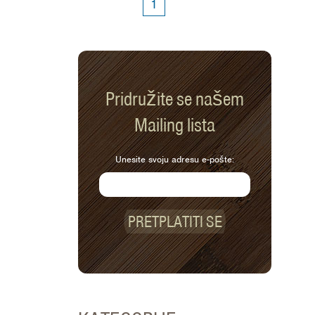
1
gulaš. Bogat je i ukusan te idealan za
hladne zimske noći koje su pred nama.
Evo nekih stvari koje su goveđi gulaš
stavile na vrh moje liste.
Pridružite se našem
Mailing lista
Unesite svoju adresu e-pošte:
PRETPLATITI SE