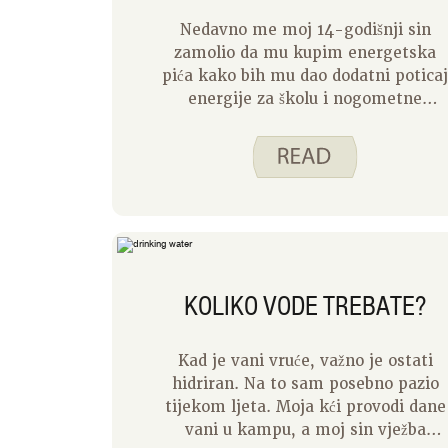
Nedavno me moj 14-godišnji sin
zamolio da mu kupim energetska
pića kako bih mu dao dodatni potica
energije za školu i nogometne
treninge. To me nije iznenadilo jer
gotovo jedna trećina tinejdžera u
dobi od 12 do 17 godina redovito
konzumira energetska pića. Ova
pića obećavaju poboljšani fokus i
atletske performanse, što ih čini
privlačnima tinejdžerima koji se
suočavaju s izazovima školskih i
KOLIKO VODE TREBATE?
izvannastavnih aktivnosti.
Energetska pića obično sadrže velike
količine kofeina, dodanih šećera,
Kad je vani vruće, važno je ostati
drugih aditiva i legalnih stimulansa
hidriran. Na to sam posebno pazio
kao što su guarana, taurin i L-
tijekom ljeta. Moja kći provodi dane
karnitin. Količina kofeina u
vani u kampu, a moj sin vježba
energetskim pićima često se kreće