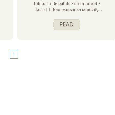
o
toliko su fleksibilne da ih možete
koristiti kao osnovu za sendvič,
umak ili predjelo. Evo nekih od
načina na koje sam koristio ovaj
recept.
1