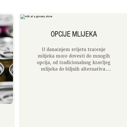
OPCIJE MLIJEKA
U današnjem svijetu traženje
mlijeka može dovesti do mnogih
opcija, od tradicionalnog kravljeg
mlijeka do biljnih alternativa.
Popularna biljna mlijeka uključuju
sojino, bademovo, zobeno, kokosovo
i grašakovo mlijeko. Kravlje mlijeko
preporučuje se zbog sadržaja kalcija
i drugih hranjivih tvari poput
vitamina D, A i B12. Ipak, oni se
često dodaju biljnom mlijeku.
Čitanje etiketa ključno je pri