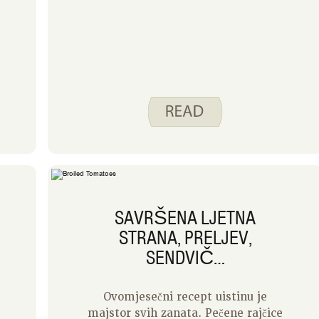
odlučivanju koje mlijeko odabrati
kako biste bili sigurni da mlijeko
ima potrebne hranjive tvari.
Upotrijebimo donju tablicu kao
j
početak istraživanja nekih opcija
mlijeka.
SAVRŠENA LJETNA
STRANA, PRELJEV,
SENDVIČ…
Ovomjesečni recept uistinu je
majstor svih zanata. Pečene rajčice