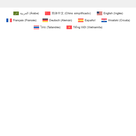
العربية
(
Árabe
)
简体中文
(
Chino simplificado
)
English
(
Inglés
)
Français
(
Francés
)
Deutsch
(
Alemán
)
Español
Hrvatski
(
Croata
)
ไทย
(
Tailandés
)
Tiếng Việt
(
Vietnamita
)