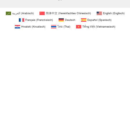
العربية
(
Arabisch
)
简体中文
(
Vereinfachtes Chinesisch
)
English
(
Englisch
)
Français
(
Französisch
)
Deutsch
Español
(
Spanisch
)
Hrvatski
(
Kroatisch
)
ไทย
(
Thai
)
Tiếng Việt
(
Vietnamesisch
)