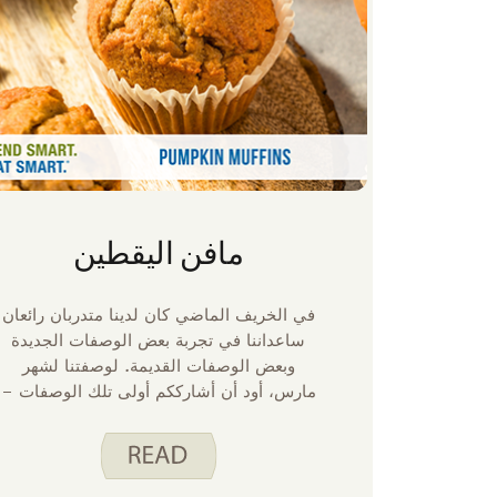
مافن اليقطين
في الخريف الماضي كان لدينا متدربان رائعان
ساعداننا في تجربة بعض الوصفات الجديدة
وبعض الوصفات القديمة. لوصفتنا لشهر
مارس، أود أن أشارككم أولى تلك الوصفات –
مافن اليقطين. هذه وصفة جديدة للعبة
Spend Smart. تناول الطعام بذكاء. ويقدم
فطورا أو وجبة خفيفة رائعة.