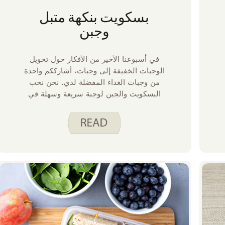
بسكويت بنكهة متبل
وجبن
في أسبوعنا الأخير من الأفكار حول تحويل
الوجبات الخفيفة إلى وجبات، أشارككم واحدة
من وجبات الغداء المفضلة لدي. نحن نحب
البسكويت والجبن لوجبة سريعة وسهلة في
منزلنا. غالبا ما أحتفظ بقطع من الجبنة
الشيدر، والفلفل الجاك، وجبن السويس في
ثلاجتنا حتى نتمكن من تقطيعها للوجبة عندما
لا نشعر بالرغبة في الطهي أو عندما ينفد
الوقت.