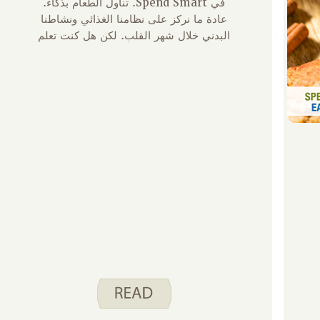
في Spend Smart. تناول الطعام بذكاء.
عادة ما نركز على نظامنا الغذائي ونشاطنا
البدني خلال شهر القلب. لكن هل كنت تعلم
أن هناك طرقا أخرى كثيرة لإظهار بعض
الحب؟ وهنا عدد قليل: