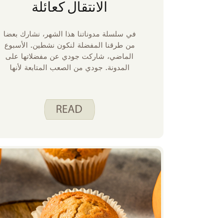
الانتقال كعائلة
في سلسلة مدوناتنا هذا الشهر، نشارك بعضا
من طرقنا المفضلة لنكون نشطين. الأسبوع
الماضي، شاركت جودي عن مفضلاتها على
المدونة. جودي من الصعب المتابعة لأنها
محترفة في النشاط البدني. شاهد فيديوهاتنا
للنشاط البدني على أنفق بذكاء. تناول الطعام
بذكاء. الموقع الإلكتروني كدليل. لست محترفا
في النشاط النشط، لكنني أحاول تحريك
جسدي معظم أيام الأسبوع. بالنسبة لي،
النشاط مهم لأنه يمنحني طاقة أكثر، ويحسن
مزاجي، ويساعدني على النوم بشكل أفضل
ليلا. بعض الوقت الذي أقضيه في النشاط
يكون بمفردي، لكنني أيضا أستمتع بالنشاط
مع أطفالي. لاحظت أنهم يستمتعون بنفس
فوائد النشاط الذي أشعر به أنا. فيما يلي بعض
النصائح التي تعلمتها على مر السنين من
نشاطنا معا.