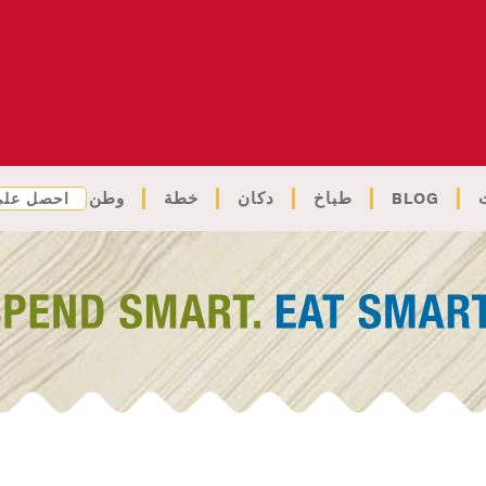
BLOG
طباخ
دكان
خطة
وطن
احصل على 