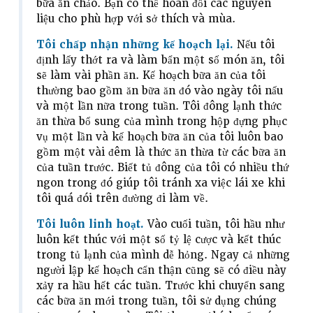
bữa ăn chảo. Bạn có thể hoán đổi các nguyên
liệu cho phù hợp với sở thích và mùa.
Tôi chấp nhận những kế hoạch lại.
Nếu tôi
định lấy thớt ra và làm bẩn một số món ăn, tôi
sẽ làm vài phần ăn. Kế hoạch bữa ăn của tôi
thường bao gồm ăn bữa ăn đó vào ngày tôi nấu
và một lần nữa trong tuần. Tôi đông lạnh thức
ăn thừa bổ sung của mình trong hộp đựng phục
vụ một lần và kế hoạch bữa ăn của tôi luôn bao
gồm một vài đêm là thức ăn thừa từ các bữa ăn
của tuần trước. Biết tủ đông của tôi có nhiều thứ
ngon trong đó giúp tôi tránh xa việc lái xe khi
tôi quá đói trên đường đi làm về.
Tôi luôn linh hoạt.
Vào cuối tuần, tôi hầu như
luôn kết thúc với một số tỷ lệ cược và kết thúc
trong tủ lạnh của mình dễ hỏng. Ngay cả những
người lập kế hoạch cẩn thận cũng sẽ có điều này
xảy ra hầu hết các tuần. Trước khi chuyển sang
các bữa ăn mới trong tuần, tôi sử dụng chúng