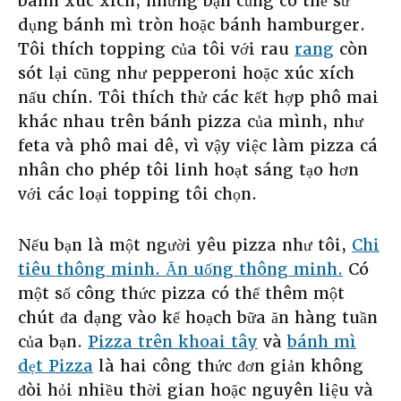
bánh xúc xích, nhưng bạn cũng có thể sử
dụng bánh mì tròn hoặc bánh hamburger.
Tôi thích topping của tôi với rau
rang
còn
sót lại cũng như pepperoni hoặc xúc xích
nấu chín. Tôi thích thử các kết hợp phô mai
khác nhau trên bánh pizza của mình, như
feta và phô mai dê, vì vậy việc làm pizza cá
nhân cho phép tôi linh hoạt sáng tạo hơn
với các loại topping tôi chọn.
Nếu bạn là một người yêu pizza như tôi,
Chi
tiêu thông minh. Ăn uống thông minh.
Có
một số công thức pizza có thể thêm một
chút đa dạng vào kế hoạch bữa ăn hàng tuần
của bạn.
Pizza trên khoai tây
và
bánh mì
dẹt Pizza
là hai công thức đơn giản không
đòi hỏi nhiều thời gian hoặc nguyên liệu và