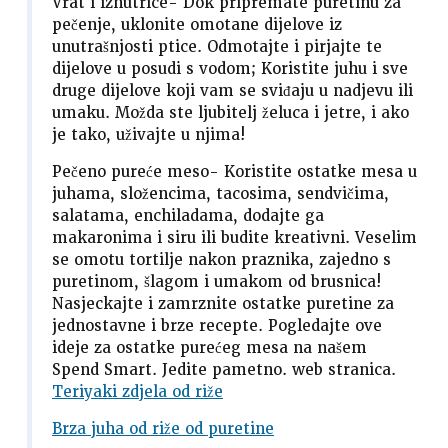
Vrat i iznutrice- Dok pripremate puretinu za
pečenje, uklonite omotane dijelove iz
unutrašnjosti ptice. Odmotajte i pirjajte te
dijelove u posudi s vodom; Koristite juhu i sve
druge dijelove koji vam se sviđaju u nadjevu ili
umaku. Možda ste ljubitelj želuca i jetre, i ako
je tako, uživajte u njima!
Pečeno pureće meso- Koristite ostatke mesa u
juhama, složencima, tacosima, sendvičima,
salatama, enchiladama, dodajte ga
makaronima i siru ili budite kreativni. Veselim
se omotu tortilje nakon praznika, zajedno s
puretinom, šlagom i umakom od brusnica!
Nasjeckajte i zamrznite ostatke puretine za
jednostavne i brze recepte. Pogledajte ove
ideje za ostatke purećeg mesa na našem
Spend Smart. Jedite pametno. web stranica.
Teriyaki zdjela od riže
Brza juha od riže od puretine