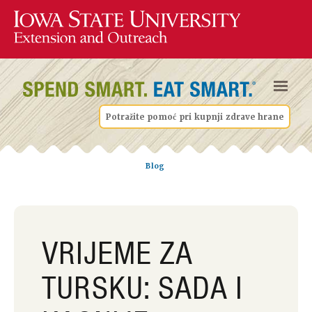
Potražite pomoć pri kupnji zdrave hrane
Blog
VRIJEME ZA
TURSKU: SADA I