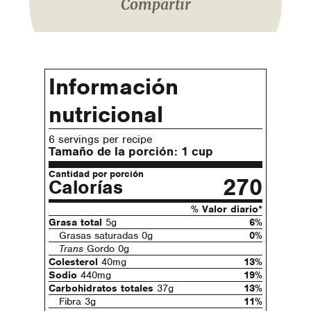
Compartir
Información
nutricional
6 servings per recipe
Tamaño de la porción:
1 cup
Cantidad por porción
270
Calorías
% Valor diario*
Grasa total
5g
6%
Grasas saturadas 0g
0%
Trans
Gordo 0g
Colesterol
40mg
13%
Sodio
440mg
19%
Carbohidratos totales
37g
13%
Fibra 3g
11%