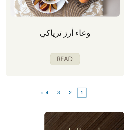
وعاء أرز ترياكي
›
4
3
2
1