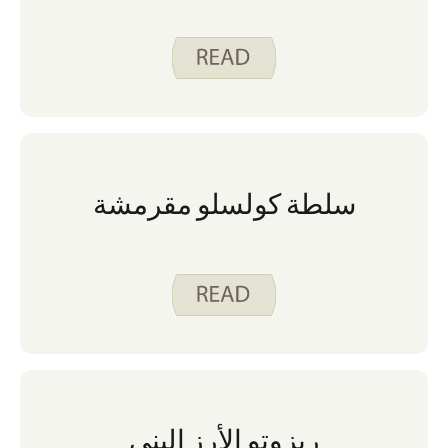
سلطة كولسلو مقرمشة
ريزوتو الأرز البني