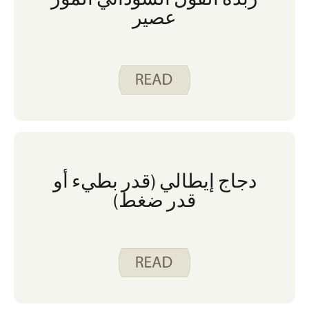
عصير
دجاج إيطالي (قدر بطيء أو
قدر ضغط)