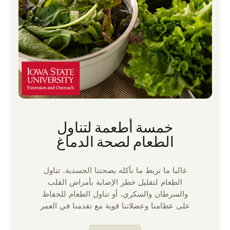
خمسة أطعمة لتناول
الطعام لصحة الدماغ
غالبا ما نربط ما نأكله بصحتنا الجسدية. تناول
الطعام لتقليل خطر الإصابة بأمراض القلب
والسرطان والسكري. أو تناول الطعام للحفاظ
على عظامنا وعضلاتنا قوية مع تقدمنا في العمر
حتى نتمكن من الاستمرار في القيام بالأنشطة
التي نستمتع بها. ما نأكله يمكن أن يؤثر أيضا على