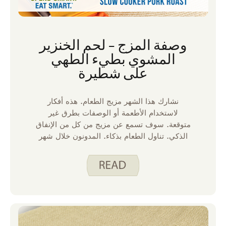
وصفة المزج – لحم الخنزير
المشوي بطيء الطهي
على شطيرة
نشارك هذا الشهر مزيج الطعام. هذه أفكار
لاستخدام الأطعمة أو الوصفات بطرق غير
متوقعة. سوف تسمع عن مزيج من كل من الإنفاق
الذكي. تناول الطعام بذكاء. المدونون خلال شهر
يونيو! هل جربت لحم الخنزير المشوي بطيء
الطبخ اللذيذ؟ هذه واحدة من وصفاتي المفضلة
على موقعنا. إنه غني ولذيذ وله نكهات حمضيات
زاهية غير متوقعة إلى حد ما في وصفة لحم
الخنزير.