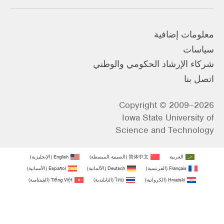
معلومات إضافية
سياسات
شركاء الإرشاد الحكومي والوطني
اتصل بنا
Copyright © 2009–2026
Iowa State University of
Science and Technology
العربية
简体中文
(
الصينية المبسطة
)
English
(
الإنجليزية
)
Français
(
الفرنسية
)
Deutsch
(
الألمانية
)
Español
(
الأسبانية
)
Hrvatski
(
الكرواتية
)
ไทย
(
التايلندية
)
Tiếng Việt
(
الفيتنامية
)