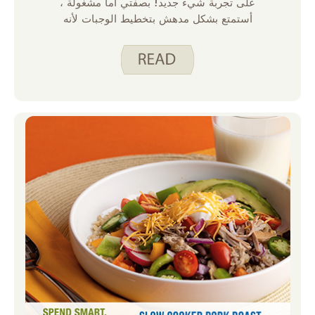
على تجربة شيء جديد! بصفتي أما مشغولة ،
أستمتع بشكل مدهش بتخطيط الوجبات لأنه
يمنحني إحساسا بالسيطرة في تلك الأسابيع
المزدحمة للغاية. على الرغم من أنني أستمتع به ،
إلا أنني أجد في كثير من الأحيان في شبق وصفة.