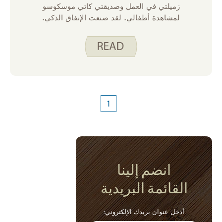
زميلتي في العمل وصديقتي كاتي موسكوسو
لمشاهدة أطفالي. لقد صنعت الإنفاق الذكي.
تناول الطعام بذكاء. وصفة باستا دجاج ألفريدو في
وقت مبكر لتناول العشاء. لقد صنعت الوصفة من
قبل ، وأعجبتها ابنتي. كنت أعلم أنه لم يكن
المفضل لدى باركر ، لكنني اعتقدت أنه قد يأكل
بعض المعكرونة. في وقت لاحق من ذلك المساء ،
عندما عدت ، خمن ما قاله لي باركر ، ”أمي ،
كاتي صنعت هذه المعكرونة الجيدة حقا ، وقد
1
أحببتها!“ اتضح أنه حصل على أكثر من مساعدة
منه. لم يكن هذا النتن الصغير يعرف أنني صنعت
المعكرونة في وقت مبكر ، لذلك اعتقد أن كاتي
قد صنعتها وبالتالي اعتقد أنها لذيذة!
انضم إلينا
القائمة البريدية
أدخل عنوان بريدك الإلكتروني: