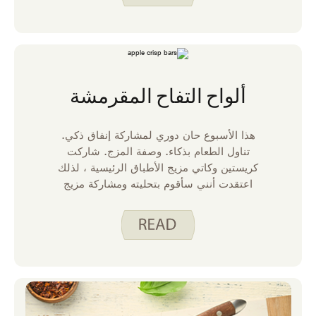
ألواح التفاح المقرمشة
هذا الأسبوع حان دوري لمشاركة إنفاق ذكي.
تناول الطعام بذكاء. وصفة المزج. شاركت
كريستين وكاتي مزيج الأطباق الرئيسية ، لذلك
اعتقدت أنني سأقوم بتحليته ومشاركة مزيج
الحلوى. لقد استخدمت قاعدة وصفة ألواح
الشوفان بالتوت البري لصنع ما أسميه ، Apple
Crisp Bars.