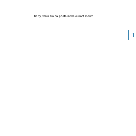
Sorry, there are no posts in the current month.
1