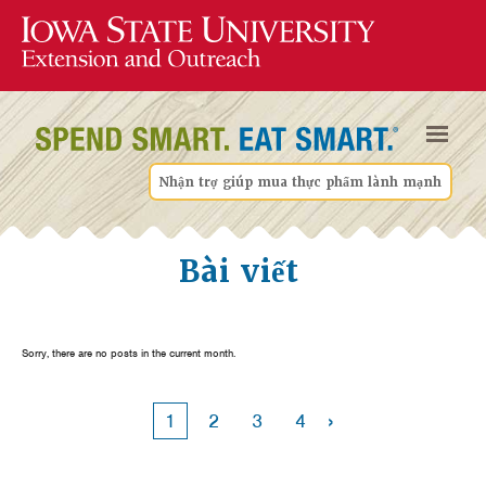
Nhận trợ giúp mua thực phẩm lành mạnh
Bài viết
Sorry, there are no posts in the current month.
›
1
2
3
4